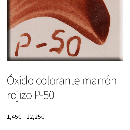
menú
hijo
Óxido colorante marrón
rojizo P-50
Rango
1,45
€
-
12,25
€
de