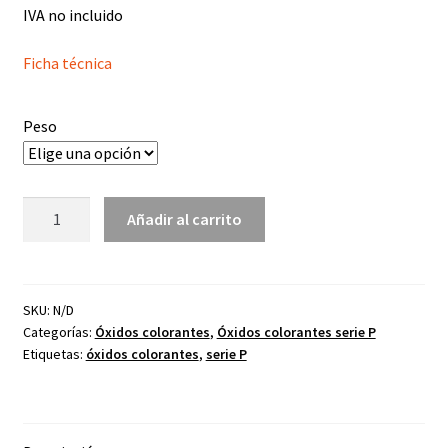
IVA no incluido
precios:
desde
Ficha técnica
1,45€
Peso
hasta
12,25€
Óxido
Añadir al carrito
colorante
marrón
rojizo
P-
SKU:
N/D
Categorías:
Óxidos colorantes
,
Óxidos colorantes serie P
50
Etiquetas:
óxidos colorantes
,
serie P
cantidad