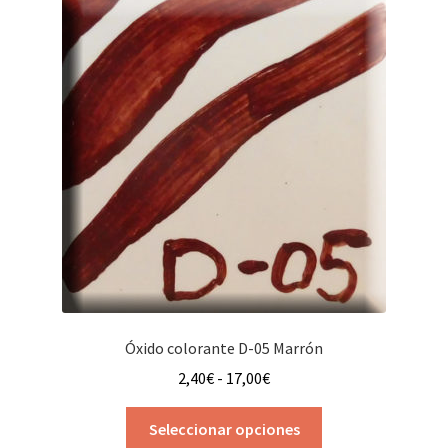
Óxido colorante D-05 Marrón
Rango
2,40
€
-
17,00
€
de
Este
precios:
Seleccionar opciones
producto