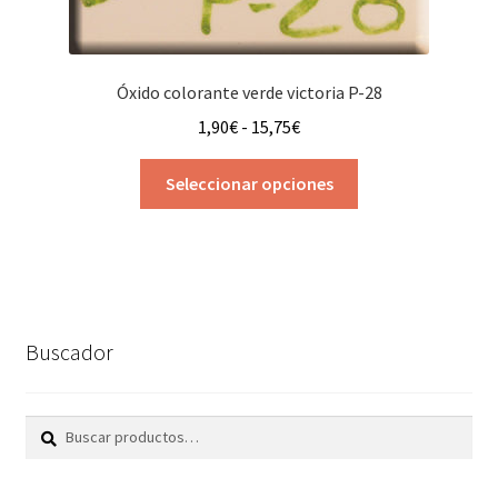
Óxido colorante verde victoria P-28
Rango
1,90
€
-
15,75
€
de
Este
precios:
Seleccionar opciones
producto
desde
tiene
1,90€
múltiples
hasta
variantes.
15,75€
Las
opciones
Buscador
se
pueden
elegir
Buscar
Buscar
en
por:
la