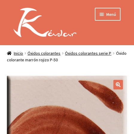
Ir
Ir
Menú
a
al
la
contenido
navegación
Tienda
INICIO
Mi cuenta
Inicio
Óxidos colorantes
Óxidos colorantes serie P
Óxido
colorante marrón rojizo P-50
QUIENES SOMOS
Contactar
ENVÍO
Localización
CONDICIONES
PRIVACIDAD
Expandir
PRODUCTOS
el