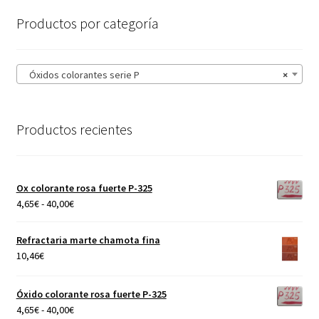
página
Productos por categoría
de
producto
Óxidos colorantes serie P
×
Productos recientes
Ox colorante rosa fuerte P-325
Rango
4,65
€
-
40,00
€
de
precios:
Refractaria marte chamota fina
desde
10,46
€
4,65€
hasta
Óxido colorante rosa fuerte P-325
40,00€
Rango
4,65
€
-
40,00
€