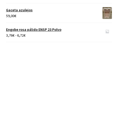
de
precios:
Gaceta azulejos
desde
59,00
€
4,65€
hasta
Engobe rosa pálido ENSP 23 Polvo
40,00€
Rango
3,76
€
-
6,72
€
de
precios:
desde
3,76€
hasta
6,72€