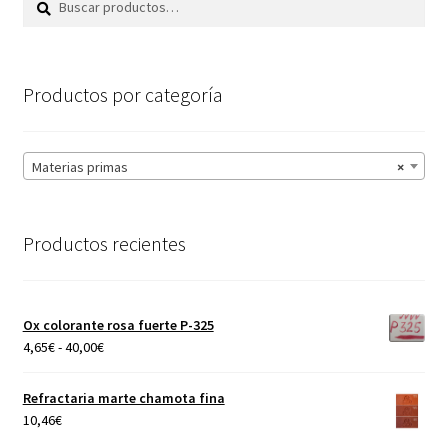
por:
Productos por categoría
Materias primas
×
Productos recientes
Ox colorante rosa fuerte P-325
Rango
4,65
€
-
40,00
€
de
precios:
Refractaria marte chamota fina
desde
10,46
€
4,65€