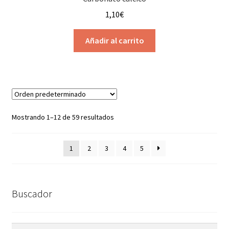
1,10
€
Añadir al carrito
Mostrando 1–12 de 59 resultados
1
2
3
4
5
Buscador
Buscar
Buscar