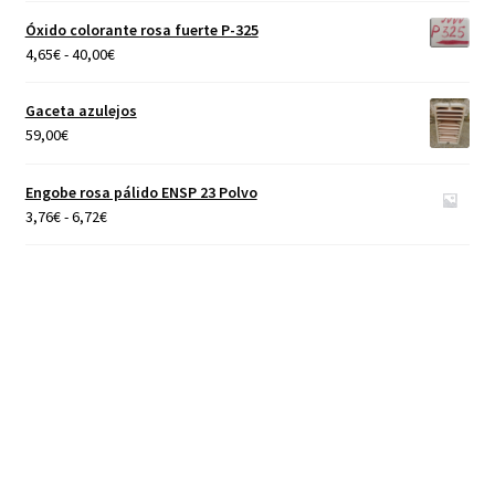
hasta
Óxido colorante rosa fuerte P-325
40,00€
Rango
4,65
€
-
40,00
€
de
precios:
Gaceta azulejos
desde
59,00
€
4,65€
hasta
Engobe rosa pálido ENSP 23 Polvo
40,00€
Rango
3,76
€
-
6,72
€
de
precios:
desde
3,76€
hasta
6,72€