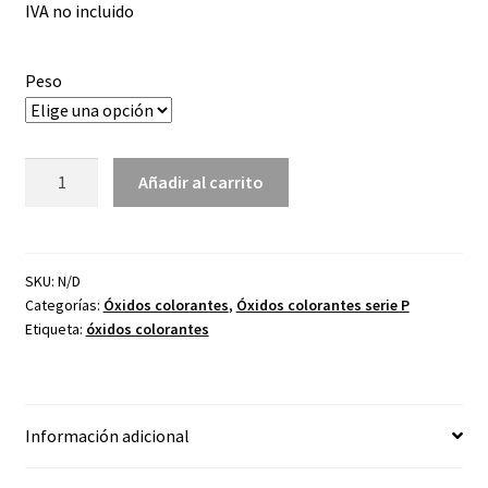
IVA no incluido
precios:
desde
Peso
1,45€
hasta
Óxido
11,45€
Añadir al carrito
colorante
marrón
claro
P-
SKU:
N/D
Categorías:
Óxidos colorantes
,
Óxidos colorantes serie P
18
Etiqueta:
óxidos colorantes
cantidad
Información adicional