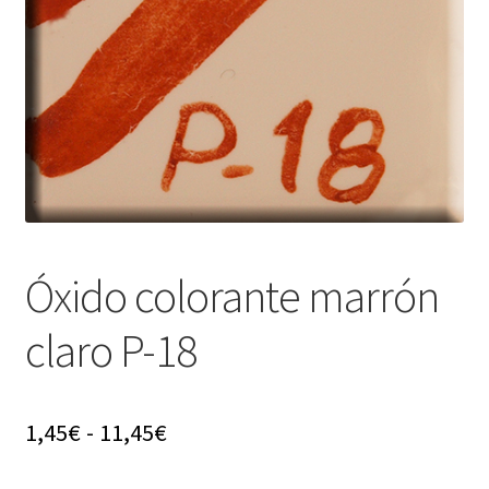
menú
hijo
Óxido colorante marrón
claro P-18
Rango
1,45
€
-
11,45
€
de