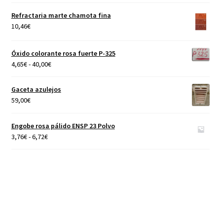
de
precios:
Refractaria marte chamota fina
desde
10,46
€
4,65€
hasta
Óxido colorante rosa fuerte P-325
40,00€
Rango
4,65
€
-
40,00
€
de
precios:
Gaceta azulejos
desde
59,00
€
4,65€
hasta
Engobe rosa pálido ENSP 23 Polvo
40,00€
Rango
3,76
€
-
6,72
€
de
precios:
desde
3,76€
hasta
6,72€