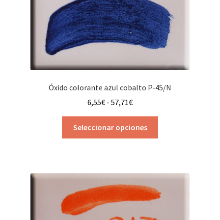
Óxido colorante azul cobalto P-45/N
Rango
6,55
€
-
57,71
€
de
Este
precios:
Seleccionar opciones
producto
desde
tiene
6,55€
múltiples
hasta
variantes.
57,71€
Las
opciones
se