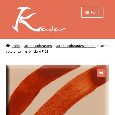
Ir
Ir
Menú
a
al
la
contenido
navegación
Tienda
INICIO
Mi cuenta
Inicio
Óxidos colorantes
Óxidos colorantes serie P
Óxido
colorante marrón claro P-18
QUIENES SOMOS
Contactar
ENVÍO
Localización
CONDICIONES
PRIVACIDAD
Expandir
PRODUCTOS
el