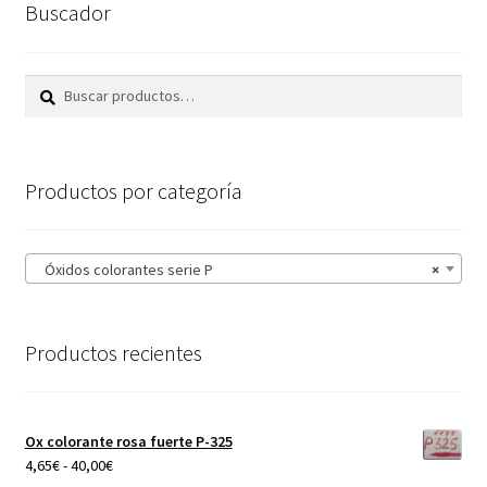
Buscador
se
pueden
elegir
Buscar
Buscar
en
por:
la
página
Productos por categoría
de
producto
Óxidos colorantes serie P
×
Productos recientes
Ox colorante rosa fuerte P-325
Rango
4,65
€
-
40,00
€