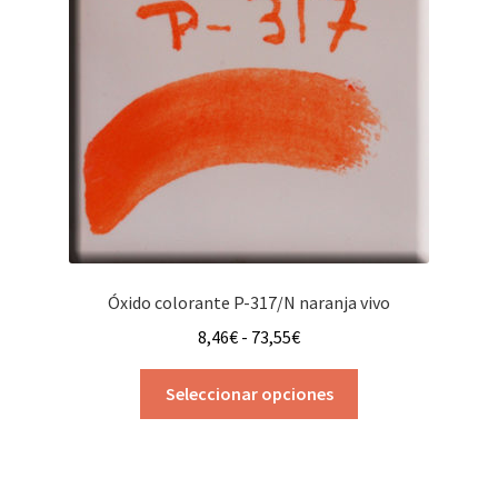
pueden
elegir
en
la
página
de
producto
Óxido colorante P-317/N naranja vivo
Rango
8,46
€
-
73,55
€
de
Este
precios:
Seleccionar opciones
producto
desde
tiene
8,46€
múltiples
hasta
variantes.