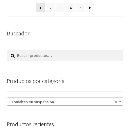
1
2
3
4
5
Buscador
Buscar
Buscar
por:
Productos por categoría
Esmaltes en suspensión
×
Productos recientes