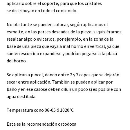
aplicarlo sobre el soporte, para que los cristales
Esmaltes en suspensión
se distribuyan en todo el contenido.
Herramientas
No obstante se pueden colocar, según aplicamos el
esmalte, en las partes deseadas de la pieza, si quisiéramos
Lápices/Tizas cerámicas
resaltar algo o evitarlos, por ejemplo, en la zona de la
base de una pieza que vaya a ir al horno en vertical, ya que
Expandir
Material de estibado para el horno
suelen escurrir o expandirse y podrían pegarse a la placa
el
del horno .
menú
Materias primas
hijo
Se aplican a pincel, dando entre 2 y 3 capas que se dejarán
Expandir
secar entre aplicación. También se pueden aplicar por
Maquinaria y Hornos
el
baño y en ese casose deben diluir un poco si es posible con
menú
agua destilada.
Óxidos colorantes
hijo
Temperatura cono 06-05 ó 1020ºC
Pinceles/Espátulas pintor
Esta es la recomendación ortodoxa
Varios