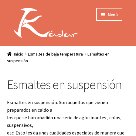
Ir
Ir
Menú
a
al
la
contenido
navegación
Tienda
INICIO
Mi cuenta
Inicio
Esmaltes de baja temperatura
Esmaltes en
suspensión
QUIENES SOMOS
Contactar
ENVÍO
Esmaltes en suspensión
Localización
CONDICIONES
Esmaltes en suspensión. Son aquellos que vienen
PRIVACIDAD
preparados en caldo a
los que se han añadido una serie de aglutinantes , colas,
Expandir
suspensivos,
PRODUCTOS
el
etc. Esto les da unas cualidades especiales de manera que