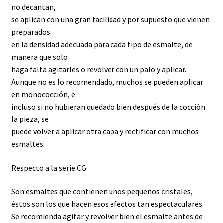
menú
no decantan,
Arcillas alta temperatura
hijo
se aplican con una gran facilidad y por supuesto que vienen
preparados
Arcillas baja temperatura
en la densidad adecuada para cada tipo de esmalte, de
manera que solo
Azulejos
haga falta agitarles o revolver con un palo y aplicar.
Aunque no es lo recomendado, muchos se pueden aplicar
Colores para porcelana
en monococción, e
incluso si no hubieran quedado bien después de la cocción
Colores para vidrio
la pieza, se
puede volver a aplicar otra capa y rectificar con muchos
Engobes
esmaltes.
Respecto a la serie CG
Esmaltes y ENGOBES alta temperatura 1230-
1280ºC
Son esmaltes que contienen unos pequeños cristales,
éstos son los que hacen esos efectos tan espectaculares.
Esmaltes de baja temperatura
Se recomienda agitar y revolver bien el esmalte antes de