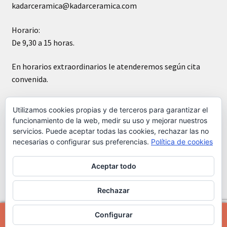
kadarceramica@kadarceramica.com
Horario:
De 9,30 a 15 horas.
En horarios extraordinarios le atenderemos según cita
convenida.
Sábados cerrado
Utilizamos cookies propias y de terceros para garantizar el
funcionamiento de la web, medir su uso y mejorar nuestros
servicios. Puede aceptar todas las cookies, rechazar las no
necesarias o configurar sus preferencias.
Política de cookies
Aceptar todo
© Kádar cerámica 2026
Construido con WooCommerce
.
Rechazar
Configurar
0
Buscar
Buscar