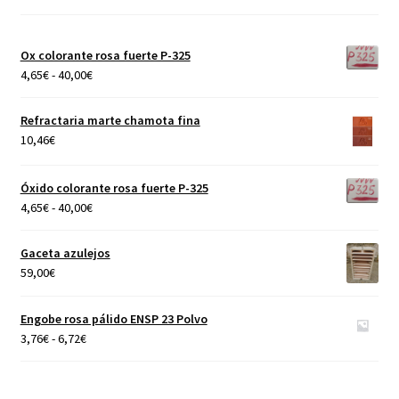
Ox colorante rosa fuerte P-325
Rango
4,65
€
-
40,00
€
de
precios:
Refractaria marte chamota fina
desde
10,46
€
4,65€
hasta
Óxido colorante rosa fuerte P-325
40,00€
Rango
4,65
€
-
40,00
€
de
precios:
Gaceta azulejos
desde
59,00
€
4,65€
hasta
Engobe rosa pálido ENSP 23 Polvo
40,00€
Rango
3,76
€
-
6,72
€
de
precios:
desde