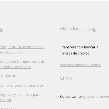
og
Métodos de pago
Temperatura recomendada
Transferencia bancaria.
del bizcochado
Tarjeta de crédito.
Rangos de temperaturas de
Ver condiciones de venta
.
esmaltes en estock
Poliglicol
Envío
Cómo colorear un esmalte
Engobes y esmaltes para
Consultar los
gastos de enví
decorar
Chamotas