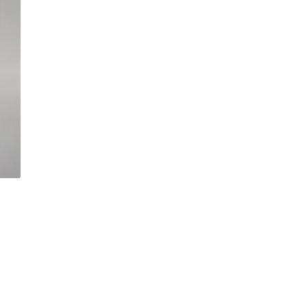
6,72€
)