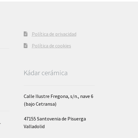
Política de privacidad
Política de cookies
Kádar cerámica
Calle Ilustre Fregona, s/n., nave 6
(bajo Cetransa)
47155 Santovenia de Pisuerga
o
.
Valladolid