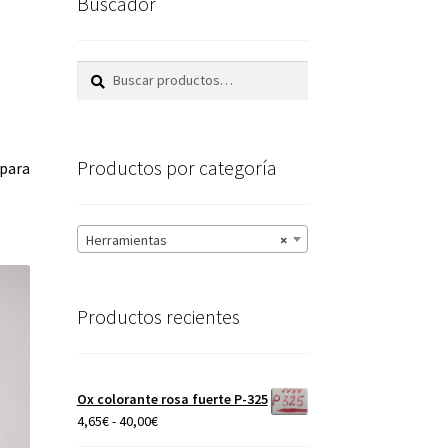
Buscador
Buscar
Buscar
por:
Productos por categoría
 para
Herramientas
×
Productos recientes
Ox colorante rosa fuerte P-325
Rango
4,65
€
-
40,00
€
de