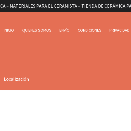
CA – MATERIALES PARA EL CERAMISTA – TIENDA DE CERÁMICA P
INICIO
QUIENES SOMOS
ENVÍO
CONDICIONES
PRIVACIDAD
Localización