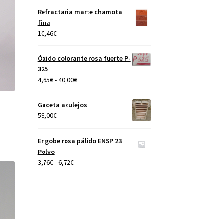
precios:
Refractaria marte chamota
desde
fina
4,65€
10,46
€
hasta
40,00€
Óxido colorante rosa fuerte P-
325
Rango
4,65
€
-
40,00
€
de
precios:
Gaceta azulejos
desde
59,00
€
4,65€
hasta
Engobe rosa pálido ENSP 23
40,00€
Polvo
Rango
3,76
€
-
6,72
€
de
precios:
desde
3,76€
hasta