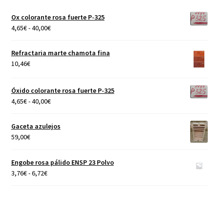
Ox colorante rosa fuerte P-325
Vehículos y aglutinantes
Rango
4,65
€
-
40,00
€
de
precios:
Refractaria marte chamota fina
desde
10,46
€
4,65€
hasta
Óxido colorante rosa fuerte P-325
40,00€
Rango
4,65
€
-
40,00
€
de
precios:
Gaceta azulejos
desde
59,00
€
4,65€
hasta
Engobe rosa pálido ENSP 23 Polvo
40,00€
Rango
3,76
€
-
6,72
€
de
precios:
desde
3,76€