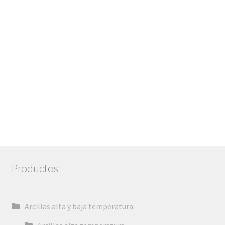
hasta
6,72€
Productos
Arcillas alta y baja temperatura