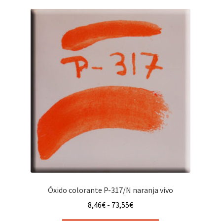
variantes.
58,78€
Las
opciones
se
pueden
elegir
en
la
página
de
producto
Óxido colorante P-317/N naranja vivo
Rango
8,46
€
-
73,55
€
de