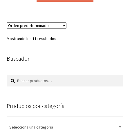
desde
tiene
1,90€
múltiples
hasta
variantes.
15,75€
Las
opciones
Mostrando los 11 resultados
se
pueden
elegir
Buscador
en
la
Buscar
Buscar
página
por:
de
producto
Productos por categoría
Selecciona una categoría