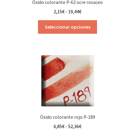
Óxido colorante P-62 ocre rosaceo
Rango
2,15
€
-
19,44
€
de
Este
precios:
Seleccionar opciones
producto
desde
tiene
2,15€
múltiples
hasta
variantes.
19,44€
Las
opciones
se
pueden
elegir
en
la
página
Óxido colorante rojo P-189
de
Rango
6,85
€
-
52,36
€
producto
de