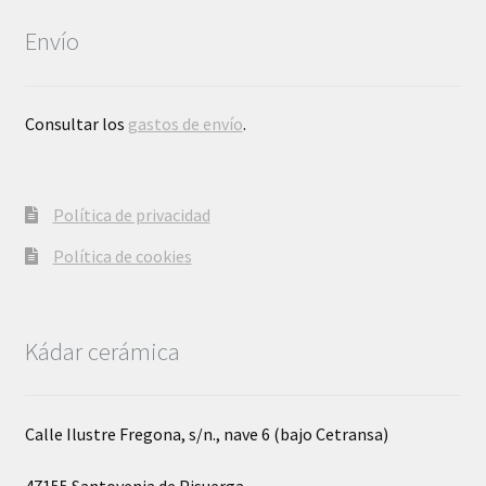
Envío
Consultar los
gastos de envío
.
Política de privacidad
Política de cookies
Kádar cerámica
Calle Ilustre Fregona, s/n., nave 6 (bajo Cetransa)
47155 Santovenia de Pisuerga