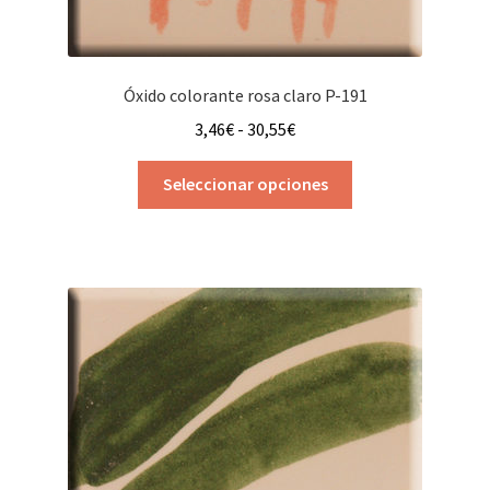
Óxido colorante rosa claro P-191
Rango
3,46
€
-
30,55
€
de
Este
precios:
Seleccionar opciones
producto
desde
tiene
3,46€
múltiples
hasta
variantes.
30,55€
Las
opciones
se
pueden
elegir
en
la