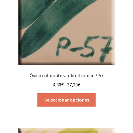
elegir
en
la
página
de
producto
Óxido colorante verde ultramar P-57
Rango
4,30
€
-
37,20
€
de
Este
precios:
Seleccionar opciones
producto
desde
tiene
4,30€
múltiples
hasta
variantes.
37,20€