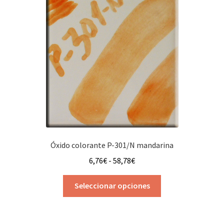
Las
opciones
se
pueden
elegir
en
la
página
de
producto
Óxido colorante P-301/N mandarina
Rango
6,76
€
-
58,78
€
de
Este
precios:
Seleccionar opciones
producto
desde
tiene
6,76€
múltiples
hasta