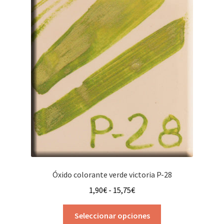
Las
opciones
se
pueden
elegir
en
la
página
de
producto
Óxido colorante verde victoria P-28
Rango
1,90
€
-
15,75
€
de
Este
precios:
Seleccionar opciones
producto