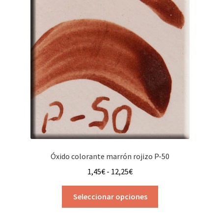
menú
hijo
Óxido colorante marrón rojizo P-50
Rango
1,45
€
-
12,25
€
de
Este
precios:
Seleccionar opciones
producto
desde
tiene
1,45€