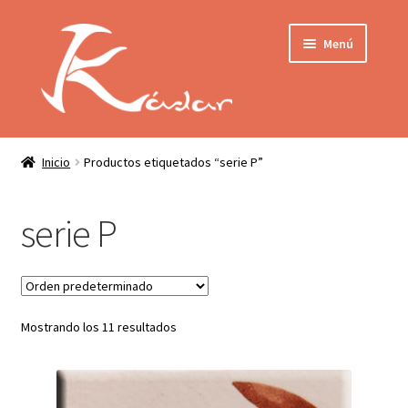
Ir
Ir
Menú
a
al
la
contenido
navegación
Tienda
INICIO
Mi cuenta
Inicio
Productos etiquetados “serie P”
QUIENES SOMOS
Contactar
serie P
ENVÍO
Localización
CONDICIONES
Mostrando los 11 resultados
PRIVACIDAD
Expandir
PRODUCTOS
el