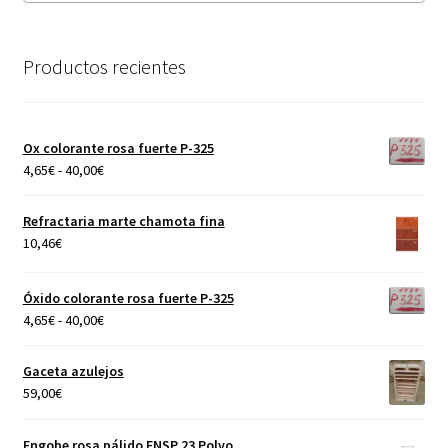
Productos recientes
Ox colorante rosa fuerte P-325
Rango
4,65
€
-
40,00
€
de
precios:
Refractaria marte chamota fina
desde
10,46
€
4,65€
hasta
Óxido colorante rosa fuerte P-325
40,00€
Rango
4,65
€
-
40,00
€
de
precios:
Gaceta azulejos
desde
59,00
€
4,65€
hasta
Engobe rosa pálido ENSP 23 Polvo