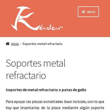
Ir
Ir
Menú
a
al
la
contenido
navegación
Tienda
INICIO
Mi cuenta
Inicio
Soportes metal refractario
QUIENES SOMOS
Contactar
Soportes metal
ENVÍO
Localización
refractario
CONDICIONES
PRIVACIDAD
Soportes de metal refractario o patas de gallo
Expandir
Para apoyar las piezas esmaltadas base incluida, con lo que
PRODUCTOS
el
hay que levantarlas de la placa mediante algún soporte