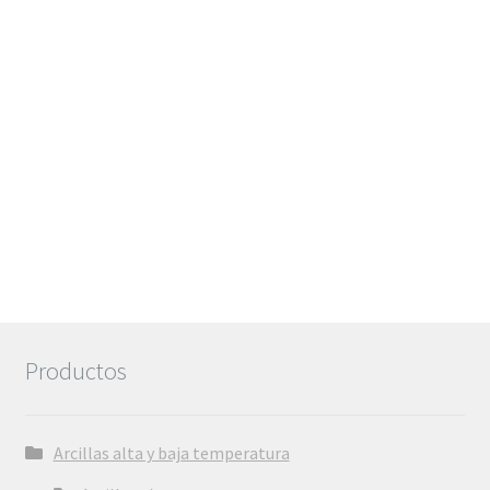
hasta
6,72€
Productos
Arcillas alta y baja temperatura