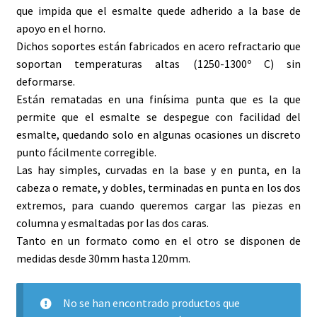
menú
que impida que el esmalte quede adherido a la base de
Arcillas alta temperatura
hijo
apoyo en el horno.
Dichos soportes están fabricados en acero refractario que
Arcillas baja temperatura
soportan temperaturas altas (1250-1300º C) sin
deformarse.
Azulejos
Están rematadas en una finísima punta que es la que
permite que el esmalte se despegue con facilidad del
Colores para porcelana
esmalte, quedando solo en algunas ocasiones un discreto
punto fácilmente corregible.
Colores para vidrio
Las hay simples, curvadas en la base y en punta, en la
cabeza o remate, y dobles, terminadas en punta en los dos
Engobes
extremos, para cuando queremos cargar las piezas en
columna y esmaltadas por las dos caras.
Esmaltes y ENGOBES alta temperatura 1230-
Tanto en un formato como en el otro se disponen de
1280ºC
medidas desde 30mm hasta 120mm.
Esmaltes de baja temperatura
No se han encontrado productos que