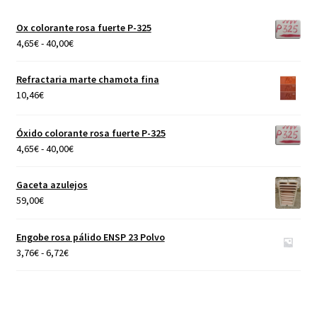
Ox colorante rosa fuerte P-325
Varios
Rango
4,65
€
-
40,00
€
de
Vehículos y aglutinantes
precios:
Refractaria marte chamota fina
desde
10,46
€
4,65€
hasta
Óxido colorante rosa fuerte P-325
40,00€
Rango
4,65
€
-
40,00
€
de
precios:
Gaceta azulejos
desde
59,00
€
4,65€
hasta
Engobe rosa pálido ENSP 23 Polvo
40,00€
Rango
3,76
€
-
6,72
€
de
precios:
desde
3,76€