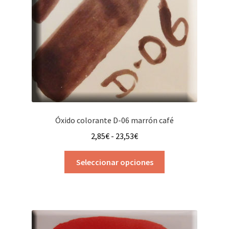
Óxido colorante D-06 marrón café
Rango
2,85
€
-
23,53
€
de
Este
precios:
Seleccionar opciones
producto
desde
tiene
2,85€
múltiples
hasta
variantes.
23,53€
Las