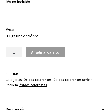
IVA no incluido
precios:
desde
6,55€
Peso
hasta
57,71€
Óxido
Añadir al carrito
colorante
azul
cobalto
P-
SKU:
N/D
Categorías:
Óxidos colorantes
,
Óxidos colorantes serie P
45/N
Etiqueta:
óxidos colorantes
cantidad
Descripción