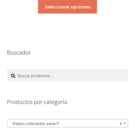
Este
precios:
Seleccionar opciones
producto
desde
tiene
1,45€
múltiples
hasta
variantes.
11,45€
Las
opciones
Buscador
se
pueden
elegir
Buscar
Buscar
en
por:
la
página
Productos por categoría
de
producto
Óxidos colorantes serie P
×