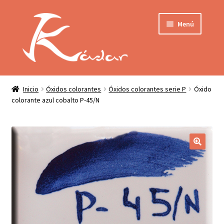
Ir
Ir
Menú
a
al
la
contenido
navegación
Tienda
INICIO
Mi cuenta
Inicio
Óxidos colorantes
Óxidos colorantes serie P
Óxido
colorante azul cobalto P-45/N
QUIENES SOMOS
Contactar
ENVÍO
Localización
CONDICIONES
PRIVACIDAD
Expandir
PRODUCTOS
el