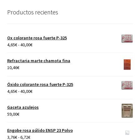
Productos recientes
Ox colorante rosa fuerte P-325
Rango
4,65
€
-
40,00
€
de
precios:
Refractaria marte chamota fina
desde
10,46
€
4,65€
hasta
Óxido colorante rosa fuerte P-325
40,00€
Rango
4,65
€
-
40,00
€
de
precios:
Gaceta azulejos
desde
59,00
€
4,65€
hasta
Engobe rosa pálido ENSP 23 Polvo
40,00€
Rango
3,76
€
-
6,72
€