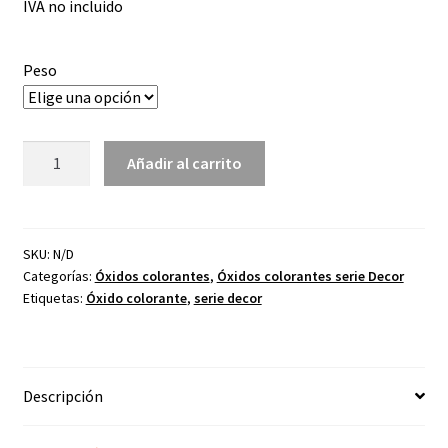
IVA no incluido
precios:
desde
Peso
2,23€
hasta
Óxido
19,40€
Añadir al carrito
colorante
D-
27
azul
SKU:
N/D
Categorías:
Óxidos colorantes
,
Óxidos colorantes serie Decor
claro
Etiquetas:
Óxido colorante
,
serie decor
cantidad
Descripción