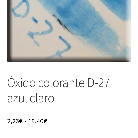
menú
hijo
Óxido colorante D-27
azul claro
Rango
2,23
€
-
19,40
€
de