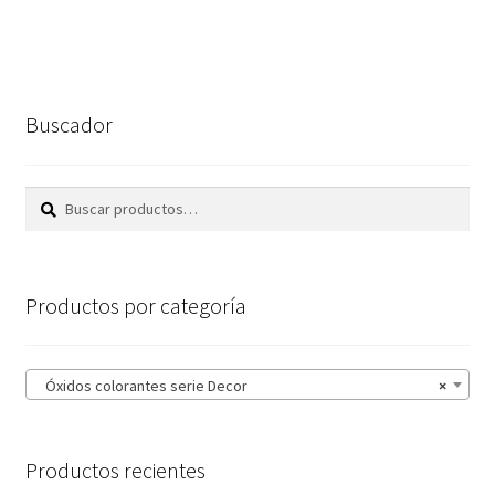
5,08€
múltiples
hasta
variantes.
44,17€
Las
opciones
Buscador
se
pueden
elegir
Buscar
Buscar
en
por:
la
página
Productos por categoría
de
producto
Óxidos colorantes serie Decor
×
Productos recientes