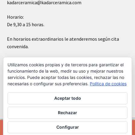
kadarceramica@kadarceramica.com
Horario:
De 9,30 a 15 horas.
En horarios extraordinarios le atenderemos según cita
convenida.
Sábados cerrado
Utilizamos cookies propias y de terceros para garantizar el
funcionamiento de la web, medir su uso y mejorar nuestros
servicios. Puede aceptar todas las cookies, rechazar las no
necesarias o configurar sus preferencias.
Política de cookies
Aceptar todo
© Kádar cerámica 2026
Construido con WooCommerce
.
Rechazar
Configurar
0
Buscar
Buscar