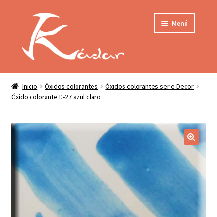
Ir
Ir
Menú
a
al
la
contenido
navegación
Tienda
INICIO
Mi cuenta
Inicio
Óxidos colorantes
Óxidos colorantes serie Decor
Óxido colorante D-27 azul claro
QUIENES SOMOS
Contactar
ENVÍO
Localización
CONDICIONES
PRIVACIDAD
Expandir
PRODUCTOS
el