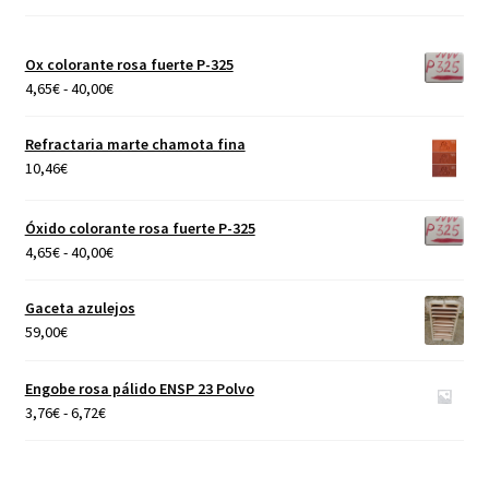
Ox colorante rosa fuerte P-325
Rango
4,65
€
-
40,00
€
de
precios:
Refractaria marte chamota fina
desde
10,46
€
4,65€
hasta
Óxido colorante rosa fuerte P-325
40,00€
Rango
4,65
€
-
40,00
€
de
precios:
Gaceta azulejos
desde
59,00
€
4,65€
hasta
Engobe rosa pálido ENSP 23 Polvo
40,00€
Rango
3,76
€
-
6,72
€
de
precios:
desde