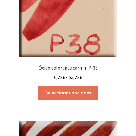
Óxido colorante carmín P-38
Rango
6,22
€
-
53,22
€
de
Este
precios:
Seleccionar opciones
producto
desde
tiene
6,22€
múltiples
hasta
variantes.
53,22€
Las
opciones