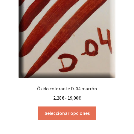
se
pueden
elegir
en
la
página
de
producto
Óxido colorante D-04 marrón
Rango
2,28
€
-
19,00
€
de
Este
precios:
Seleccionar opciones
producto
desde
tiene
2,28€
múltiples