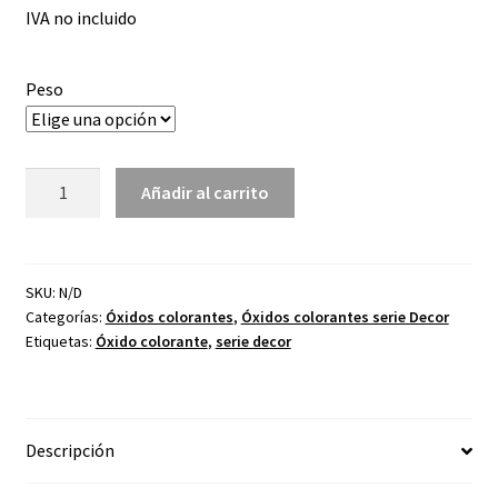
IVA no incluido
precios:
desde
Peso
3,69€
hasta
Óxido
31,21€
Añadir al carrito
colorante
D-
28/N
azul
SKU:
N/D
Categorías:
Óxidos colorantes
,
Óxidos colorantes serie Decor
cobalto
Etiquetas:
Óxido colorante
,
serie decor
cantidad
Descripción