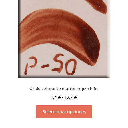
se
pueden
elegir
en
la
página
de
producto
Óxido colorante marrón rojizo P-50
Rango
1,45
€
-
12,25
€
de
Este
precios:
Seleccionar opciones
producto
desde
tiene
1,45€