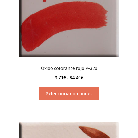
Óxido colorante rojo P-320
Rango
9,71
€
-
84,40
€
de
Este
precios:
Seleccionar opciones
producto
desde
tiene
9,71€
múltiples
hasta
variantes.
84,40€
Las
opciones