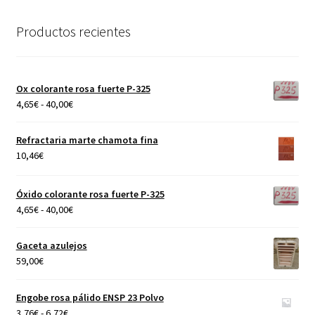
Productos recientes
Ox colorante rosa fuerte P-325
Rango
4,65
€
-
40,00
€
de
precios:
Refractaria marte chamota fina
desde
10,46
€
4,65€
hasta
Óxido colorante rosa fuerte P-325
40,00€
Rango
4,65
€
-
40,00
€
de
precios:
Gaceta azulejos
desde
59,00
€
4,65€
hasta
Engobe rosa pálido ENSP 23 Polvo
40,00€
Rango
3,76
€
-
6,72
€