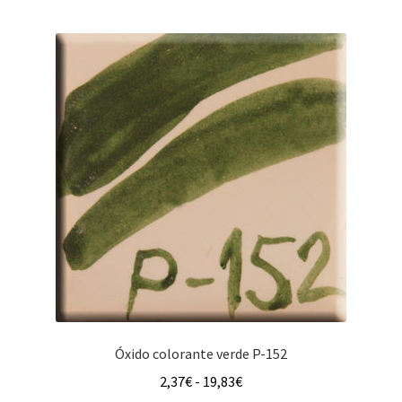
múltiples
hasta
variantes.
12,25€
Las
opciones
se
pueden
elegir
en
la
página
de
producto
Óxido colorante verde P-152
Rango
2,37
€
-
19,83
€