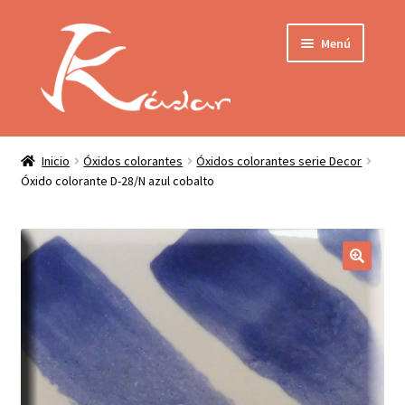
Ir
Ir
Menú
a
al
la
contenido
navegación
Tienda
INICIO
Mi cuenta
Inicio
Óxidos colorantes
Óxidos colorantes serie Decor
Óxido colorante D-28/N azul cobalto
QUIENES SOMOS
Contactar
ENVÍO
Localización
CONDICIONES
PRIVACIDAD
Expandir
PRODUCTOS
el