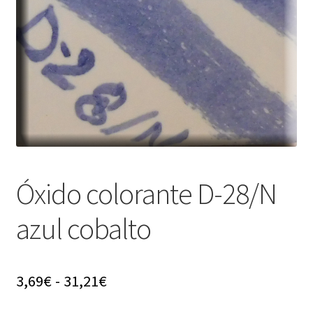
menú
hijo
Óxido colorante D-28/N
azul cobalto
Rango
3,69
€
-
31,21
€
de