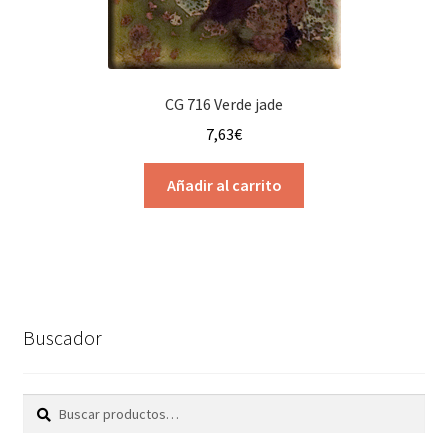
la
página
de
producto
CG 716 Verde jade
7,63
€
Añadir al carrito
Buscador
Buscar
Buscar
por: