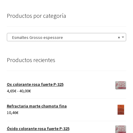
Productos por categoría
Esmaltes Grosso espessore
×
Productos recientes
Ox colorante rosa fuerte P-325
Rango
4,65
€
-
40,00
€
de
precios:
Refractaria marte chamota fina
desde
10,46
€
4,65€
hasta
Óxido colorante rosa fuerte P-325
40,00€