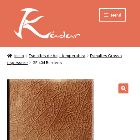
Ir
Ir
Menú
a
al
la
contenido
navegación
Tienda
INICIO
Mi cuenta
Inicio
Esmaltes de baja temperatura
Esmaltes Grosso
espessore
GE 404 Burdeos
QUIENES SOMOS
Contactar
ENVÍO
Localización
CONDICIONES
PRIVACIDAD
Expandir
PRODUCTOS
el