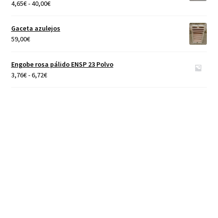
Rango
4,65
€
-
40,00
€
de
precios:
Gaceta azulejos
desde
59,00
€
4,65€
hasta
Engobe rosa pálido ENSP 23 Polvo
40,00€
Rango
3,76
€
-
6,72
€
de
precios:
desde
3,76€
hasta
6,72€