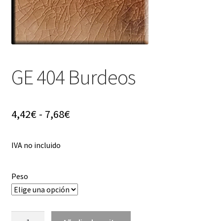
menú
hijo
GE 404 Burdeos
Rango
4,42
€
-
7,68
€
de
IVA no incluido
precios:
desde
Peso
4,42€
hasta
GE
7,68€