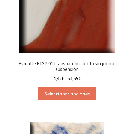
Esmalte ETSP 01 transparente brillo sin plomo
suspensión
Rango
4,42
€
-
54,65
€
de
Este
precios:
Seleccionar opciones
producto
desde
tiene
4,42€
múltiples
hasta
variantes.
54,65€
Las