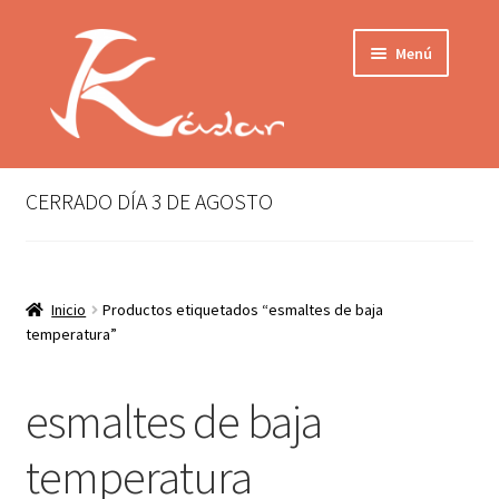
Ir
Ir
Menú
a
al
la
contenido
navegación
Tienda
INICIO
Mi cuenta
CERRADO DÍA 3 DE AGOSTO
QUIENES SOMOS
Contactar
ENVÍO
Inicio
Productos etiquetados “esmaltes de baja
Localización
temperatura”
CONDICIONES
PRIVACIDAD
esmaltes de baja
Expandir
temperatura
PRODUCTOS
el