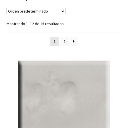
menú
hijo
Mostrando 1–12 de 15 resultados
1
2