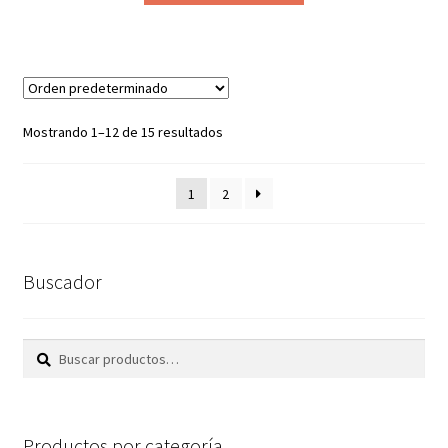
Mostrando 1–12 de 15 resultados
1
2
Buscador
Buscar
Buscar
por:
Productos por categoría