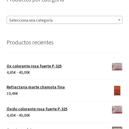
Selecciona una categoría
Productos recientes
Ox colorante rosa fuerte P-325
Rango
4,65
€
-
40,00
€
de
precios:
Refractaria marte chamota fina
desde
10,46
€
4,65€
hasta
Óxido colorante rosa fuerte P-325
40,00€
Rango
4,65
€
-
40,00
€
de
precios: