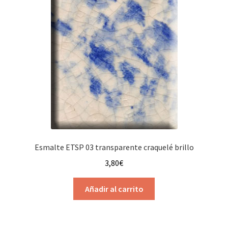
opciones
se
pueden
elegir
en
la
página
de
producto
Esmalte ETSP 03 transparente craquelé brillo
3,80
€
Añadir al carrito