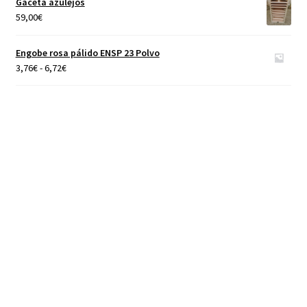
Gaceta azulejos
desde
59,00
€
4,65€
hasta
Engobe rosa pálido ENSP 23 Polvo
40,00€
Rango
3,76
€
-
6,72
€
de
precios:
desde
3,76€
hasta
6,72€