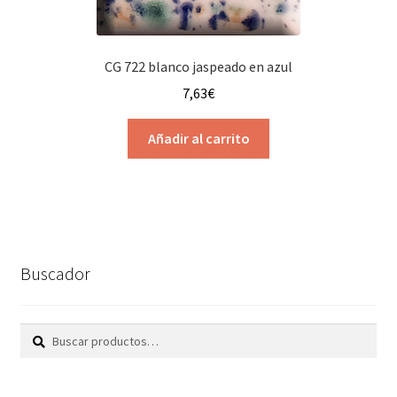
de
producto
CG 722 blanco jaspeado en azul
7,63
€
Añadir al carrito
Buscador
Buscar
Buscar
por: