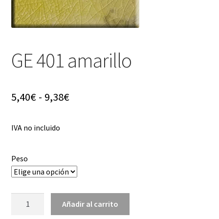
menú
hijo
GE 401 amarillo
Rango
5,40
€
-
9,38
€
de
IVA no incluido
precios:
desde
Peso
5,40€
hasta
GE
9,38€
Añadir al carrito
401