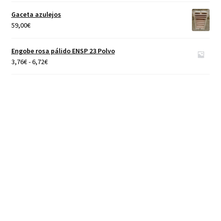
precios:
Gaceta azulejos
desde
59,00
€
4,65€
hasta
Engobe rosa pálido ENSP 23 Polvo
40,00€
Rango
3,76
€
-
6,72
€
de
precios:
desde
3,76€
hasta
6,72€