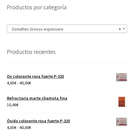
Productos por categoría
Esmaltes Grosso espessore
×
Productos recientes
Ox colorante rosa fuerte P-325
Rango
4,65
€
-
40,00
€
de
precios:
Refractaria marte chamota fina
desde
10,46
€
4,65€
hasta
Óxido colorante rosa fuerte P-325
40,00€
Rango
4,65
€
-
40,00
€
de