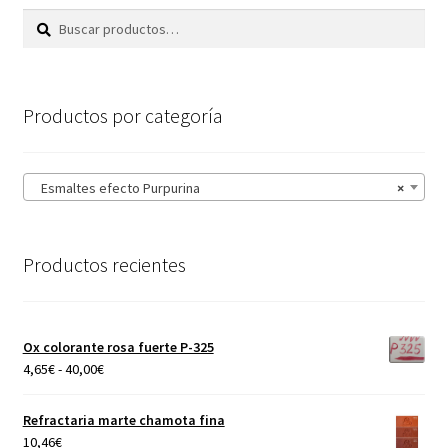
Buscar
Buscar
por:
Productos por categoría
Esmaltes efecto Purpurina
×
Productos recientes
Ox colorante rosa fuerte P-325
Rango
4,65
€
-
40,00
€
de
precios:
Refractaria marte chamota fina
desde
10,46
€