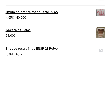
4,65€
hasta
Óxido colorante rosa fuerte P-325
40,00€
Rango
4,65
€
-
40,00
€
de
precios:
Gaceta azulejos
desde
59,00
€
4,65€
hasta
Engobe rosa pálido ENSP 23 Polvo
40,00€
Rango
3,76
€
-
6,72
€
de
precios:
desde
3,76€
hasta
6,72€