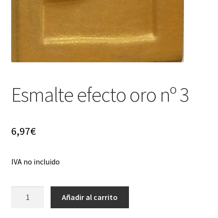
menú
hijo
Esmalte efecto oro nº 3
6,97
€
IVA no incluido
Esmalte
Añadir al carrito
efecto
oro