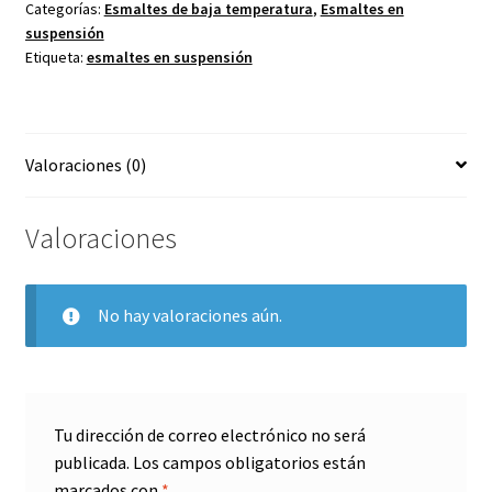
jaspe
Categorías:
Esmaltes de baja temperatura
,
Esmaltes en
suspensión
ocre
Etiqueta:
esmaltes en suspensión
cantidad
Valoraciones (0)
Valoraciones
No hay valoraciones aún.
Tu dirección de correo electrónico no será
publicada.
Los campos obligatorios están
marcados con
*