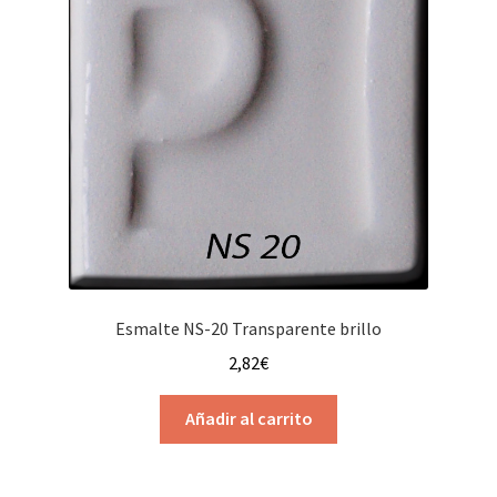
se
pueden
elegir
en
la
página
de
producto
Esmalte NS-20 Transparente brillo
2,82
€
Añadir al carrito