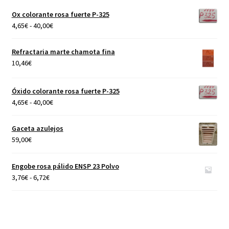
Ox colorante rosa fuerte P-325
Rango
4,65
€
-
40,00
€
de
precios:
Refractaria marte chamota fina
desde
10,46
€
4,65€
hasta
Óxido colorante rosa fuerte P-325
40,00€
Rango
4,65
€
-
40,00
€
de
precios:
Gaceta azulejos
desde
59,00
€
4,65€
hasta
Engobe rosa pálido ENSP 23 Polvo
40,00€
Rango
3,76
€
-
6,72
€
de
precios:
desde
3,76€