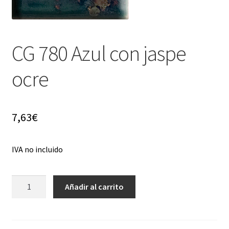
menú
hijo
CG 780 Azul con jaspe
ocre
7,63
€
IVA no incluido
CG
Añadir al carrito
780
Azul
con