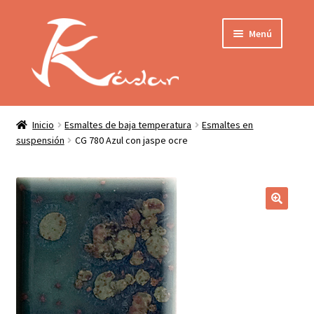
Ir
Ir
Menú
a
al
la
contenido
navegación
Tienda
INICIO
Mi cuenta
Inicio
Esmaltes de baja temperatura
Esmaltes en
suspensión
CG 780 Azul con jaspe ocre
QUIENES SOMOS
Contactar
ENVÍO
Localización
CONDICIONES
PRIVACIDAD
Expandir
PRODUCTOS
el