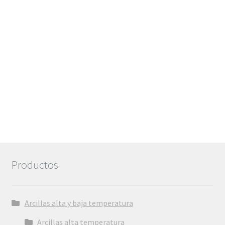
hasta
6,72€
Productos
Arcillas alta y baja temperatura
Arcillas alta temperatura