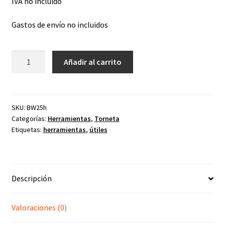
IVA no incluido
Gastos de envío no incluidos
Torneta
Añadir al carrito
Vástago
alto
D-
25
SKU:
BW25h
Categorías:
Herramientas
,
Torneta
cantidad
Etiquetas:
herramientas
,
útiles
Descripción
Valoraciones (0)