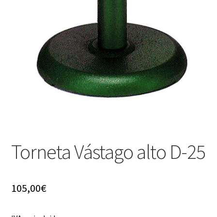
menú
hijo
Torneta Vástago alto D-25
105,00
€