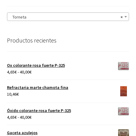
Torneta
×
Productos recientes
Ox colorante rosa fuerte P-325
Rango
4,65
€
-
40,00
€
de
precios:
Refractaria marte chamota fina
desde
10,46
€
4,65€
hasta
Óxido colorante rosa fuerte P-325
40,00€
Rango
4,65
€
-
40,00
€
de
precios:
Gaceta azulejos