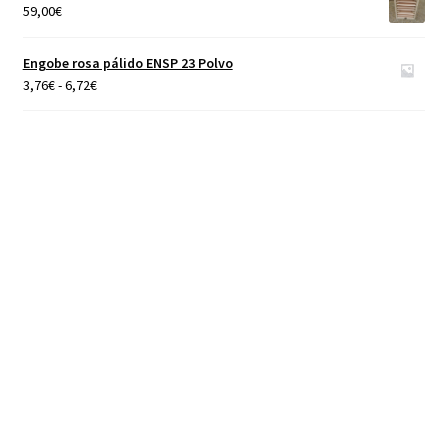
desde
59,00
€
4,65€
hasta
Engobe rosa pálido ENSP 23 Polvo
40,00€
Rango
3,76
€
-
6,72
€
de
precios:
desde
3,76€
hasta
6,72€