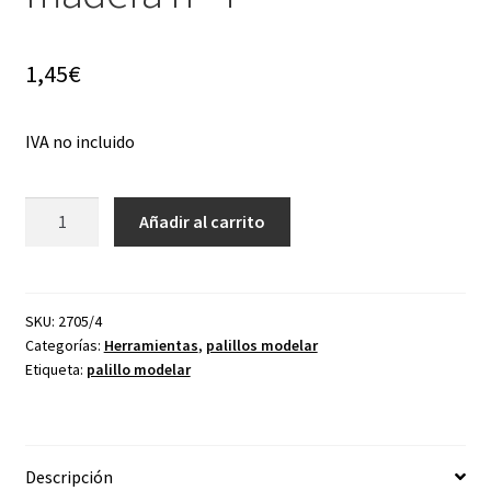
menú
hijo
1,45
€
IVA no incluido
Palillo
Añadir al carrito
modelar
de
madera
nº
SKU:
2705/4
Categorías:
Herramientas
,
palillos modelar
4
Etiqueta:
palillo modelar
cantidad
Descripción