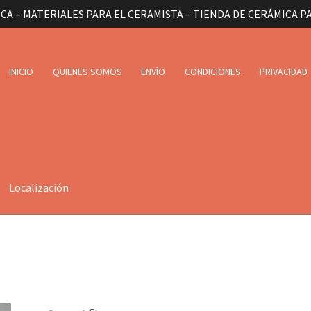
CA – MATERIALES PARA EL CERAMISTA – TIENDA DE CERÁMICA P
INICIO
QUIENES SOMOS
ENVÍO
CONDICIONES
PRIVACIDAD
Localización