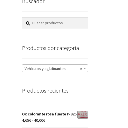
Buscador
Buscar
Buscar
por:
Productos por categoría
Vehículos y aglutinantes
×
Productos recientes
Ox colorante rosa fuerte P-325
Rango
4,65
€
-
40,00
€
de