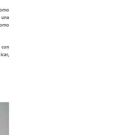
6,72€
 como
 una
 como
% con
icar,