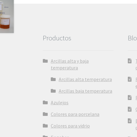
pueden
elegir
en
la
página
Productos
Bl
de
producto
Arcillas alta y baja
temperatura
Arcillas alta temperatura
Arcillas baja temperatura
Azulejos
Colores para porcelana
Colores para vidrio