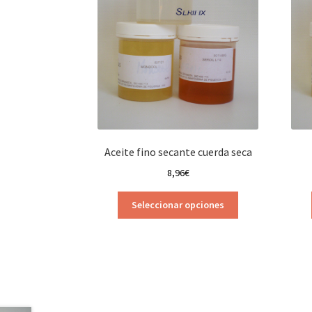
Aceite fino secante cuerda seca
8,96
€
Este
Seleccionar opciones
producto
tiene
múltiples
variantes.
Las
opciones
se