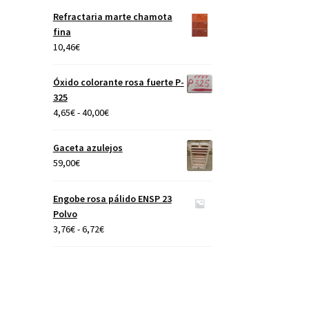
precios:
Refractaria marte chamota
desde
fina
4,65€
10,46
€
hasta
40,00€
Óxido colorante rosa fuerte P-
325
Rango
4,65
€
-
40,00
€
de
precios:
Gaceta azulejos
desde
59,00
€
4,65€
hasta
Engobe rosa pálido ENSP 23
40,00€
Polvo
Rango
3,76
€
-
6,72
€
de
precios:
desde
3,76€
hasta