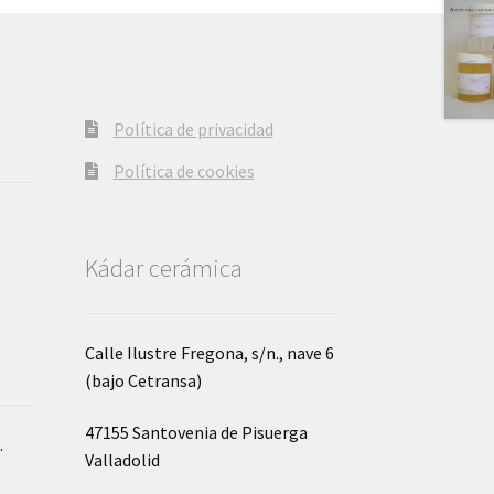
pueden
elegir
en
la
página
Política de privacidad
de
producto
Política de cookies
Kádar cerámica
Calle Ilustre Fregona, s/n., nave 6
(bajo Cetransa)
47155 Santovenia de Pisuerga
o
.
Valladolid