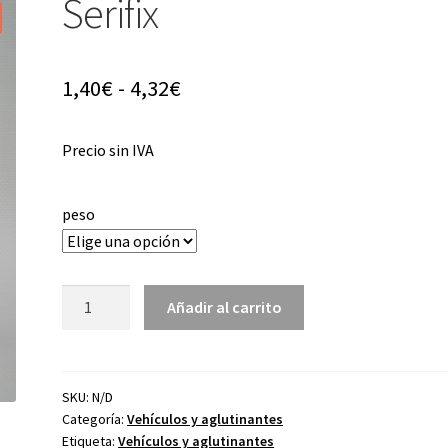
Serifix
Rango
1,40
€
-
4,32
€
de
Precio sin IVA
precios:
desde
peso
1,40€
hasta
Serifix
4,32€
Añadir al carrito
cantidad
SKU:
N/D
Categoría:
Vehículos y aglutinantes
Etiqueta:
Vehículos y aglutinantes