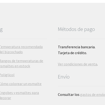
pueden
elegir
en
la
página
og
Métodos de pago
de
producto
Temperatura recomendada
Transferencia bancaria.
del bizcochado
Tarjeta de crédito.
Rangos de temperaturas de
Ver condiciones de venta
.
esmaltes en estock
Poliglicol
Envío
Cómo colorear un esmalte
Engobes y esmaltes para
Consultar los
gastos de enví
decorar