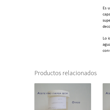
Es u
cap
supe
deco
Lo i
agua
con 
Productos relacionados