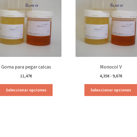
Goma para pegar calcas
Monocol V
Rango
11,47
€
4,35
€
-
9,67
€
de
Este
precios:
Seleccionar opciones
Seleccionar opciones
producto
desde
tiene
4,35€
múltiples
hasta
variantes.
9,67€
Las
opciones
se