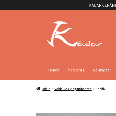
KÁDAR CERÁMI
Ir
Ir
a
al
la
contenido
navegación
Tienda
Mi cuenta
Contactar
Inicio
Vehículos y aglutinantes
Serifix