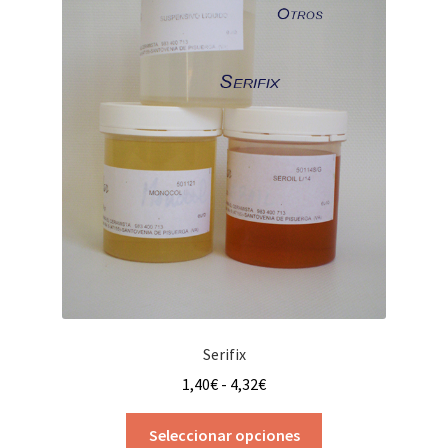
elegir
en
la
página
de
producto
Serifix
Rango
1,40
€
-
4,32
€
de
Este
precios:
Seleccionar opciones