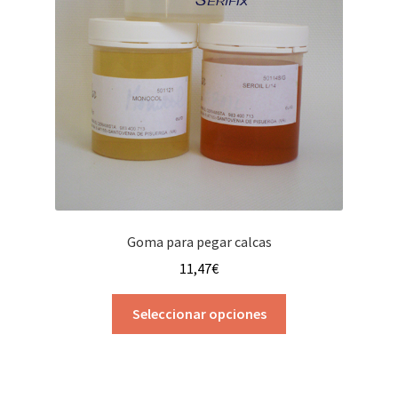
Goma para pegar calcas
11,47
€
Este
Seleccionar opciones
producto
tiene
múltiples
variantes.