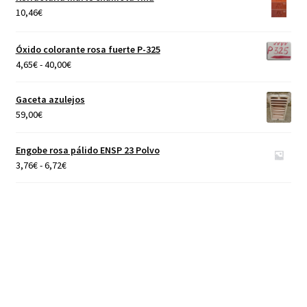
desde
10,46
€
4,65€
hasta
Óxido colorante rosa fuerte P-325
40,00€
Rango
4,65
€
-
40,00
€
de
precios:
Gaceta azulejos
desde
59,00
€
4,65€
hasta
Engobe rosa pálido ENSP 23 Polvo
40,00€
Rango
3,76
€
-
6,72
€
de
precios:
desde
3,76€
hasta
6,72€