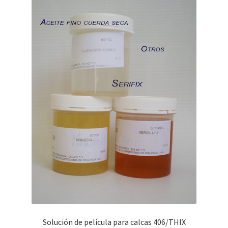
Las
opciones
se
pueden
elegir
en
la
página
de
producto
Solución de película para calcas 406/THIX