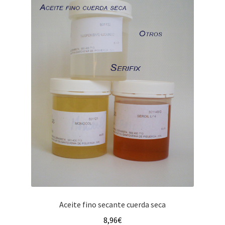
menú
hijo
Aceite fino secante cuerda seca
8,96
€