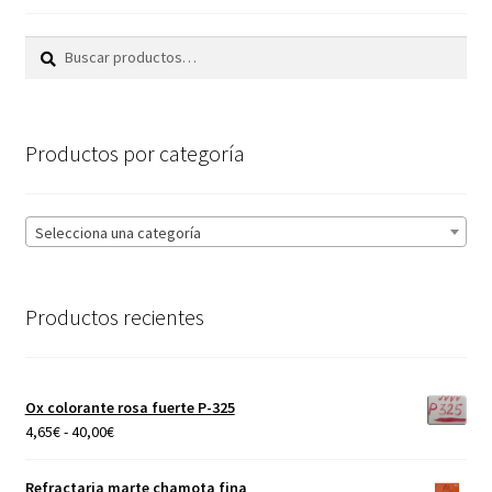
la
Buscar
Buscar
página
por:
de
producto
Productos por categoría
Selecciona una categoría
Productos recientes
Ox colorante rosa fuerte P-325
Rango
4,65
€
-
40,00
€
de
precios:
Refractaria marte chamota fina