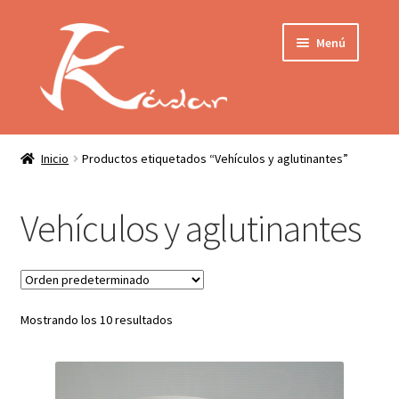
Ir
Ir
Menú
a
al
la
contenido
navegación
Tienda
INICIO
Mi cuenta
Inicio
Productos etiquetados “Vehículos y aglutinantes”
QUIENES SOMOS
Contactar
Vehículos y aglutinantes
ENVÍO
Localización
CONDICIONES
Mostrando los 10 resultados
PRIVACIDAD
Expandir
PRODUCTOS
el