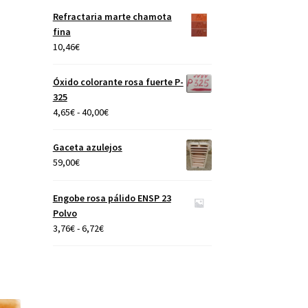
precios:
Refractaria marte chamota
desde
fina
4,65€
10,46
€
hasta
40,00€
Óxido colorante rosa fuerte P-
325
Rango
4,65
€
-
40,00
€
de
precios:
Gaceta azulejos
desde
59,00
€
4,65€
hasta
Engobe rosa pálido ENSP 23
40,00€
Polvo
Rango
3,76
€
-
6,72
€
de
precios:
desde
3,76€
hasta