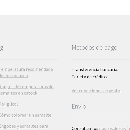
se
pueden
elegir
en
la
página
de
og
Métodos de pago
producto
Temperatura recomendada
Transferencia bancaria.
del bizcochado
Tarjeta de crédito.
Rangos de temperaturas de
Ver condiciones de venta
.
esmaltes en estock
Poliglicol
Envío
Cómo colorear un esmalte
Engobes y esmaltes para
Consultar los
gastos de enví