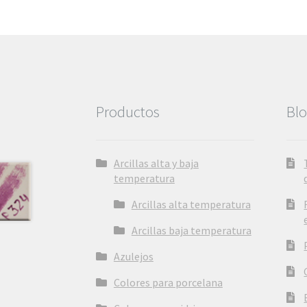
se
pueden
elegir
en
la
página
de
Productos
Bl
producto
Arcillas alta y baja
temperatura
Arcillas alta temperatura
Arcillas baja temperatura
Azulejos
Colores para porcelana