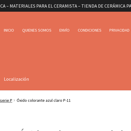
CA – MATERIALES PARA EL CERAMISTA – TIENDA DE CERÁMICA P
INICIO
QUIENES SOMOS
ENVÍO
CONDICIONES
PRIVACIDAD
Localización
serie P
Óxido colorante azul claro P-11