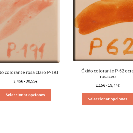
Óxido colorante P-62 ocr
do colorante rosa claro P-191
rosaceo
Rango
3,46
€
-
30,55
€
Rango
2,15
€
-
19,44
€
de
de
Este
precios:
Seleccionar opciones
precios
producto
Seleccionar opciones
desde
desde
tiene
3,46€
2,15€
múltiples
hasta
hasta
variantes.
30,55€
19,44€
Las
opciones