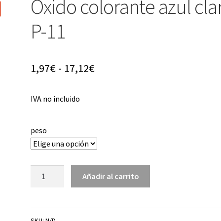
Óxido colorante azul cla
P-11
Rango
1,97
€
-
17,12
€
de
IVA no incluido
precios:
desde
peso
1,97€
hasta
Óxido
17,12€
Añadir al carrito
colorante
azul
claro
P-
SKU:
N/D