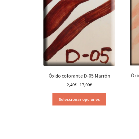
Óxi
Óxido colorante D-05 Marrón
Rango
2,40
€
-
17,00
€
de
Este
precios:
Seleccionar opciones
producto
desde
tiene
2,40€
múltiples
hasta
variantes.
17,00€
Las
opciones