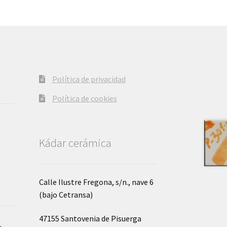
opciones
se
pueden
elegir
en
la
página
Política de privacidad
de
producto
Política de cookies
Kádar cerámica
Calle Ilustre Fregona, s/n., nave 6
(bajo Cetransa)
47155 Santovenia de Pisuerga
o
.