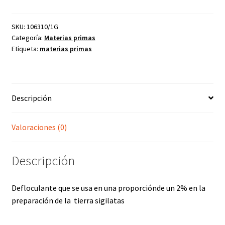
(100
gr)
cantidad
SKU:
106310/1G
Categoría:
Materias primas
Etiqueta:
materias primas
Descripción
Valoraciones (0)
Descripción
Defloculante que se usa en una proporciónde un 2% en la
preparación de la tierra sigilatas