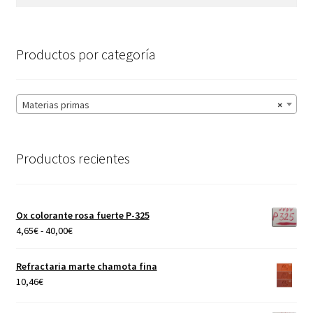
en
por:
la
página
Productos por categoría
de
producto
Materias primas
×
Productos recientes
Ox colorante rosa fuerte P-325
Rango
4,65
€
-
40,00
€
de
precios:
Refractaria marte chamota fina
desde
10,46
€
4,65€
hasta