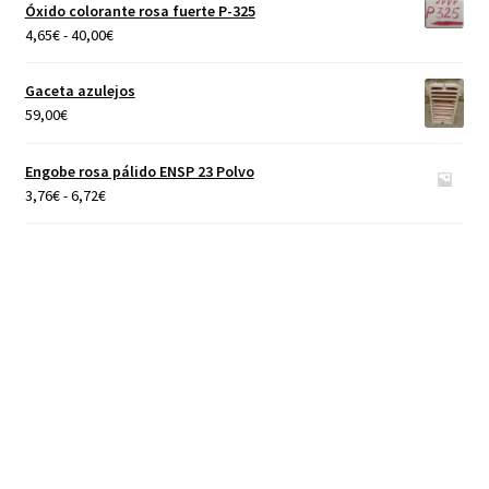
Óxido colorante rosa fuerte P-325
40,00€
Rango
4,65
€
-
40,00
€
de
precios:
Gaceta azulejos
desde
59,00
€
4,65€
hasta
Engobe rosa pálido ENSP 23 Polvo
40,00€
Rango
3,76
€
-
6,72
€
de
precios:
desde
3,76€
hasta
6,72€