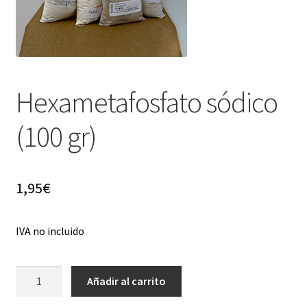
menú
hijo
Hexametafosfato sódico
(100 gr)
1,95
€
IVA no incluido
Hexametafosfato
Añadir al carrito
sódico