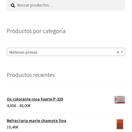
Buscar
Buscar
por:
Productos por categoría
Materias primas
×
Productos recientes
Ox colorante rosa fuerte P-325
Rango
4,65
€
-
40,00
€
de
precios:
Refractaria marte chamota fina
desde
10,46
€
4,65€