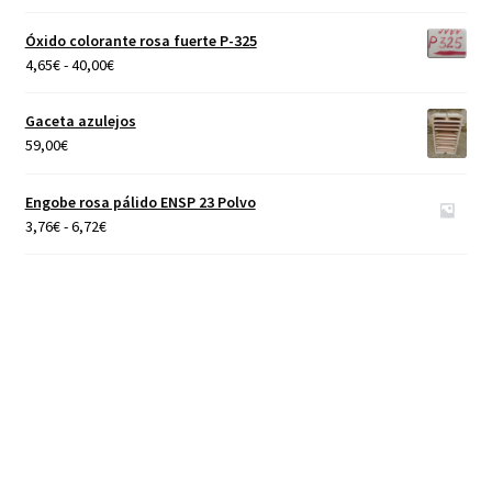
hasta
Óxido colorante rosa fuerte P-325
40,00€
Rango
4,65
€
-
40,00
€
de
precios:
Gaceta azulejos
desde
59,00
€
4,65€
hasta
Engobe rosa pálido ENSP 23 Polvo
40,00€
Rango
3,76
€
-
6,72
€
de
precios:
desde
3,76€
hasta
6,72€