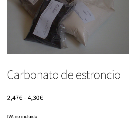
menú
hijo
Carbonato de estroncio
Rango
2,47
€
-
4,30
€
de
IVA no incluido
precios:
desde