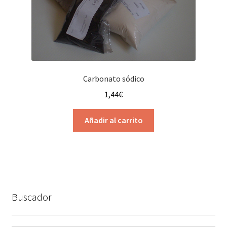
de
producto
Carbonato sódico
1,44
€
Añadir al carrito
Buscador