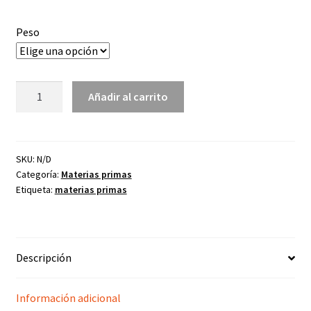
2,47€
Peso
hasta
4,30€
Carbonato
Añadir al carrito
de
estroncio
cantidad
SKU:
N/D
Categoría:
Materias primas
Etiqueta:
materias primas
Descripción
Información adicional