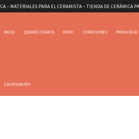
CA – MATERIALES PARA EL CERAMISTA – TIENDA DE CERÁMICA P
INICIO
QUIENES SOMOS
ENVÍO
CONDICIONES
PRIVACIDAD
Localización