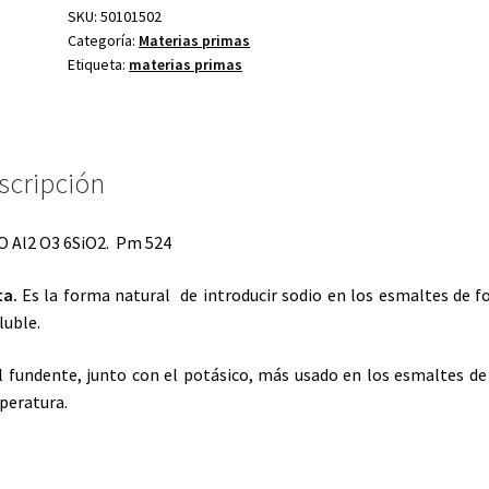
SKU:
50101502
Categoría:
Materias primas
Etiqueta:
materias primas
scripción
 Al2 O3 6SiO2. Pm 524
ta.
Es la forma natural de introducir sodio en los esmaltes de 
luble.
l fundente, junto con el potásico, más usado en los esmaltes de
peratura.