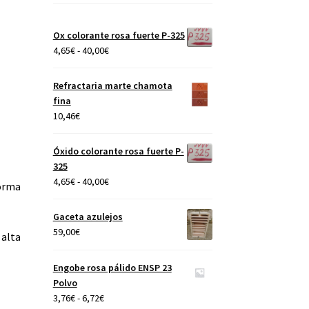
Ox colorante rosa fuerte P-325
Rango
4,65
€
-
40,00
€
de
precios:
Refractaria marte chamota
desde
fina
4,65€
10,46
€
hasta
40,00€
Óxido colorante rosa fuerte P-
325
Rango
4,65
€
-
40,00
€
forma
de
precios:
Gaceta azulejos
desde
59,00
€
 alta
4,65€
hasta
Engobe rosa pálido ENSP 23
40,00€
Polvo
Rango
3,76
€
-
6,72
€