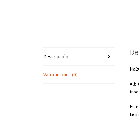
De
Descripción
Na2O
Valoraciones (0)
Albi
inso
Es e
tem