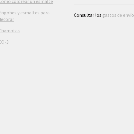
Cómo colorear un esmalte
Engobes y esmaltes para
Consultar los
gastos de enví
decorar
Chamotas
CQ-3