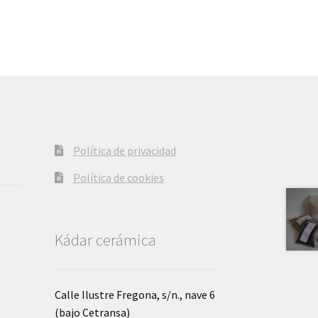
variantes.
Las
opciones
se
pueden
elegir
en
la
página
Política de privacidad
de
producto
Política de cookies
Kádar cerámica
Calle Ilustre Fregona, s/n., nave 6
(bajo Cetransa)