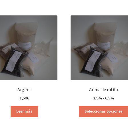
Argirec
Arena de rutilo
Rango
1,50
€
3,94
€
-
6,57
€
de
precios:
Leer más
Seleccionar opciones
desde
3,94€