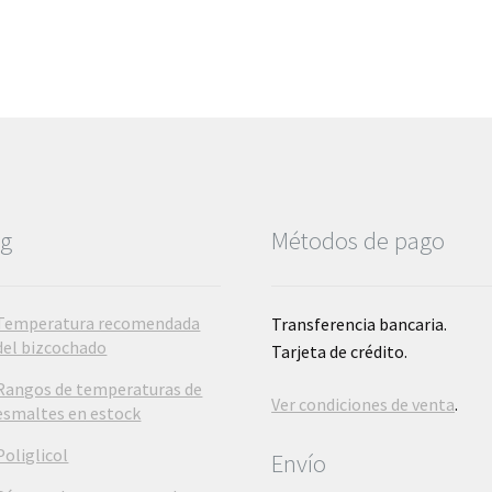
hasta
6,57€
og
Métodos de pago
Temperatura recomendada
Transferencia bancaria.
del bizcochado
Tarjeta de crédito.
Rangos de temperaturas de
Ver condiciones de venta
.
esmaltes en estock
Poliglicol
Envío