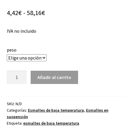
Rango
4,42
€
-
58,16
€
de
IVA no incluido
precios:
desde
peso
4,42€
hasta
Esmalte
58,16€
Añadir al carrito
ETSP
01
transparente
brillo
SKU:
N/D
Categorías:
Esmaltes de baja temperatura
,
Esmaltes en
sin
suspensión
plomo
Etiqueta:
esmaltes de baja temperatura
suspensión