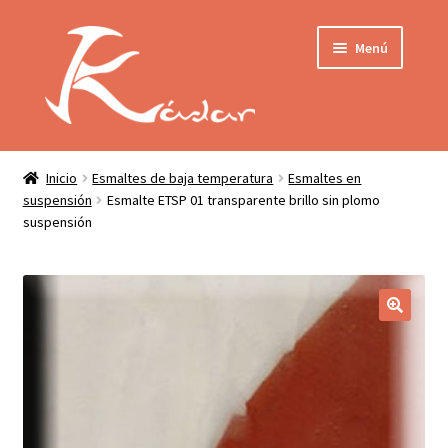
Ir
Ir
Menú
a
al
la
contenido
navegación
Tienda
INICIO
Mi cuenta
Inicio
Esmaltes de baja temperatura
Esmaltes en
suspensión
Esmalte ETSP 01 transparente brillo sin plomo
QUIENES SOMOS
suspensión
Contactar
ENVÍO
Localización
CONDICIONES
PRIVACIDAD
Expandir
PRODUCTOS
el