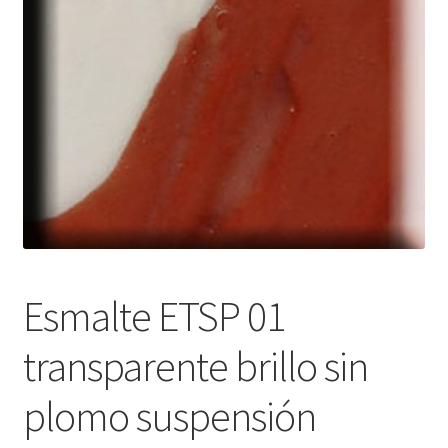
menú
hijo
Esmalte ETSP 01
transparente brillo sin
plomo suspensión