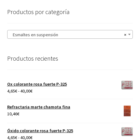
Productos por categoría
Esmaltes en suspensión
×
Productos recientes
Ox colorante rosa fuerte P-325
Rango
4,65
€
-
40,00
€
de
precios:
Refractaria marte chamota fina
desde
10,46
€
4,65€
hasta
Óxido colorante rosa fuerte P-325
40,00€
Rango
4,65
€
-
40,00
€