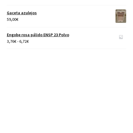
de
precios:
Gaceta azulejos
desde
59,00
€
4,65€
hasta
Engobe rosa pálido ENSP 23 Polvo
40,00€
Rango
3,76
€
-
6,72
€
de
precios:
desde
3,76€
hasta
6,72€