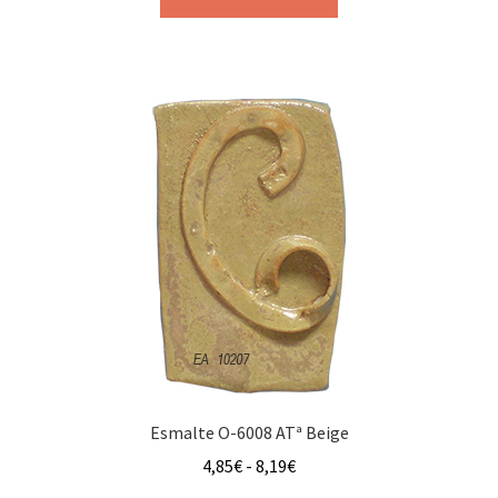
Esmalte O-6008 ATª Beige
Rango
4,85
€
-
8,19
€
de