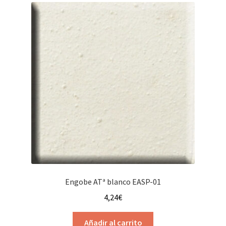
4,95€
Las
opciones
se
pueden
elegir
en
la
página
de
producto
Engobe ATª blanco EASP-01
4,24
€
Añadir al carrito