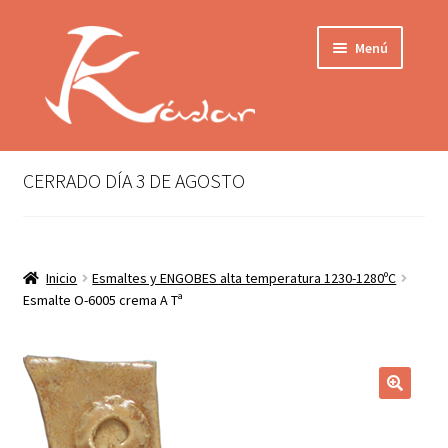
Ir
Ir
Menú
a
al
la
contenido
navegación
Tienda
INICIO
Mi cuenta
CERRADO DÍA 3 DE AGOSTO
QUIENES SOMOS
Contactar
ENVÍO
Inicio
Esmaltes y ENGOBES alta temperatura 1230-1280ºC
Localización
Esmalte O-6005 crema A Tª
CONDICIONES
PRIVACIDAD
Expandir
PRODUCTOS
el