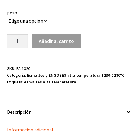
desde
peso
3,04€
hasta
Esmalte
5,07€
Añadir al carrito
O-
6005
crema
A
SKU:
EA 10201
Categoría:
Esmaltes y ENGOBES alta temperatura 1230-1280ºC
Tª
Etiqueta:
esmaltes alta temperatura
cantidad
Descripción
Información adicional