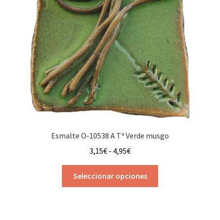
Esmalte O-10538 A Tª Verde musgo
Rango
3,15
€
-
4,95
€
de
Este
precios:
Seleccionar opciones
producto
desde
tiene
3,15€
múltiples
hasta
variantes.