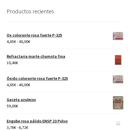
Productos recientes
Ox colorante rosa fuerte P-325
Rango
4,65
€
-
40,00
€
de
precios:
Refractaria marte chamota fina
desde
10,46
€
4,65€
hasta
Óxido colorante rosa fuerte P-325
40,00€
Rango
4,65
€
-
40,00
€
de
precios:
Gaceta azulejos
desde
59,00
€
4,65€
hasta
Engobe rosa pálido ENSP 23 Polvo
40,00€
Rango
3,76
€
-
6,72
€