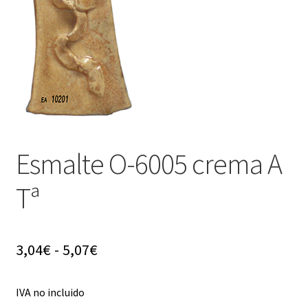
menú
hijo
Esmalte O-6005 crema A
Tª
Rango
3,04
€
-
5,07
€
de
IVA no incluido
precios: