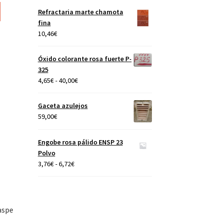
Este
precios:
Refractaria marte chamota
producto
desde
fina
tiene
4,65€
10,46
€
múltiples
hasta
variantes.
40,00€
Óxido colorante rosa fuerte P-
Las
325
opciones
Rango
4,65
€
-
40,00
€
se
de
pueden
precios:
elegir
Gaceta azulejos
desde
en
59,00
€
4,65€
la
hasta
página
Engobe rosa pálido ENSP 23
40,00€
de
Polvo
producto
Rango
3,76
€
-
6,72
€
de
precios:
desde
3,76€
aspe
hasta