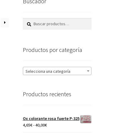
Buscador
Buscar
Buscar
por:
Productos por categoría
Selecciona una categoría
Productos recientes
Ox colorante rosa fuerte P-325
Rango
4,65
€
-
40,00
€
de