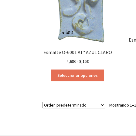
de
producto
Esm
Esmalte O-6001 ATª AZUL CLARO
Rango
4,68
€
-
8,15
€
de
Este
precios:
Seleccionar opciones
producto
desde
tiene
4,68€
múltiples
hasta
variantes.
8,15€
Mostrando 1–1
Las
opciones
se
pueden
elegir