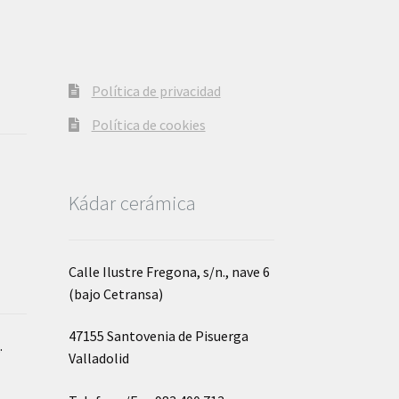
la
página
de
producto
Política de privacidad
Política de cookies
Kádar cerámica
Calle Ilustre Fregona, s/n., nave 6
(bajo Cetransa)
47155 Santovenia de Pisuerga
o
.
Valladolid