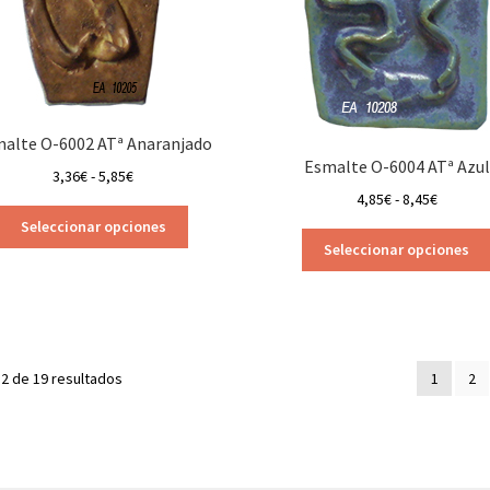
producto
alte O-6002 ATª Anaranjado
Esmalte O-6004 ATª Azul
Rango
3,36
€
-
5,85
€
Rango
de
4,85
€
-
8,45
€
Este
de
precios:
Seleccionar opciones
producto
precios:
desde
Seleccionar opciones
tiene
desde
3,36€
múltiples
4,85€
hasta
variantes.
hasta
5,85€
Las
8,45€
opciones
2 de 19 resultados
1
2
se
pueden
elegir
en
la