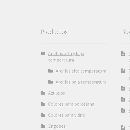
en
la
página
de
producto
Productos
Bl
Arcillas alta y baja
temperatura
Arcillas alta temperatura
Arcillas baja temperatura
Azulejos
Colores para porcelana
Colores para vidrio
Engobes