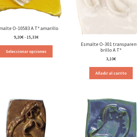
malte O-10583 A Tª amarillo
Rango
9,20
€
-
15,33
€
de
Esmalte O-301 transparen
Este
brillo A Tª
precios:
Seleccionar opciones
producto
desde
3,10
€
tiene
9,20€
múltiples
hasta
Añadir al carrito
variantes.
15,33€
Las
opciones
se
pueden
elegir
en
la
página
de