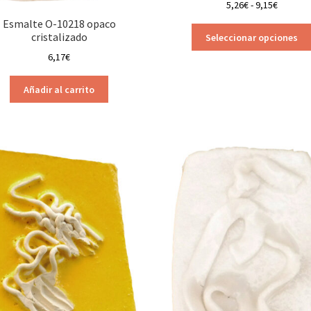
Rango
5,26
€
-
9,15
€
de
Esmalte O-10218 opaco
precios:
cristalizado
Seleccionar opciones
desde
6,17
€
5,26€
hasta
Añadir al carrito
9,15€