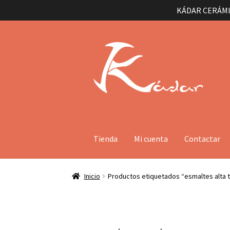
KÁDAR CERÁMI
Ir
Ir
a
al
la
contenido
navegación
Tienda
Mi cuenta
Contactar
Inicio
Productos etiquetados “esmaltes alta 