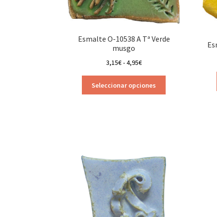
Esmalte O-10538 A Tª Verde
Es
musgo
Rango
3,15
€
-
4,95
€
de
Este
precios:
Seleccionar opciones
producto
desde
tiene
3,15€
múltiples
hasta
variantes.
4,95€
Las
opciones
se
pueden
elegir
en
la
página