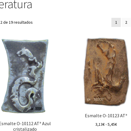
eratura
2 de 19 resultados
1
2
Esmalte O-10123 ATª
Esmalte O-10112 ATª Azul
Rango
3,13
€
-
5,45
€
cristalizado
de