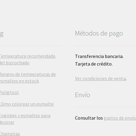
página
de
producto
og
Métodos de pago
Temperatura recomendada
Transferencia bancaria.
del bizcochado
Tarjeta de crédito.
Rangos de temperaturas de
Ver condiciones de venta
.
esmaltes en estock
Poliglicol
Envío
Cómo colorear un esmalte
Engobes y esmaltes para
Consultar los
gastos de enví
decorar
Chamotas