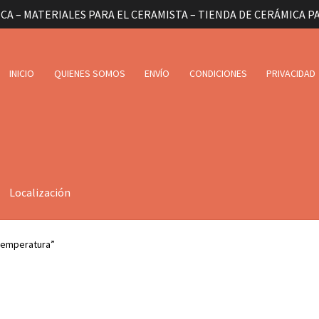
CA – MATERIALES PARA EL CERAMISTA – TIENDA DE CERÁMICA P
INICIO
QUIENES SOMOS
ENVÍO
CONDICIONES
PRIVACIDAD
Localización
temperatura”