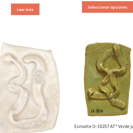
precios:
Seleccionar opciones
Leer más
desde
3,13€
hasta
5,45€
Esmalte O-10257 ATª Verde j