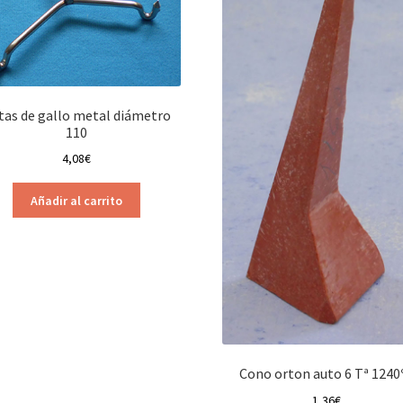
tas de gallo metal diámetro
110
4,08
€
Añadir al carrito
Cono orton auto 6 Tª 1240
1,36
€