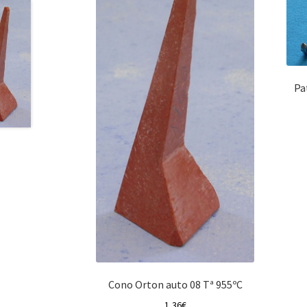
Pa
Cono Orton auto 08 Tª 955ºC
1,36
€