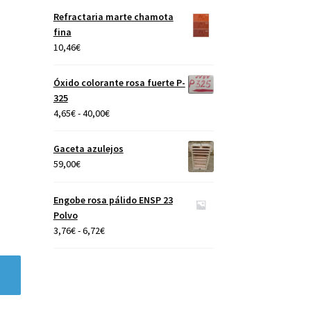
precios:
Refractaria marte chamota
desde
fina
4,65€
10,46
€
hasta
40,00€
Óxido colorante rosa fuerte P-
325
Rango
4,65
€
-
40,00
€
de
precios:
Gaceta azulejos
desde
59,00
€
4,65€
hasta
Engobe rosa pálido ENSP 23
40,00€
Polvo
Rango
3,76
€
-
6,72
€
de
precios:
desde
3,76€
hasta