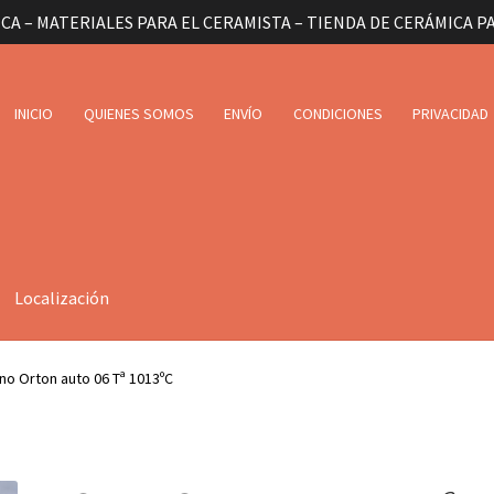
CA – MATERIALES PARA EL CERAMISTA – TIENDA DE CERÁMICA P
INICIO
QUIENES SOMOS
ENVÍO
CONDICIONES
PRIVACIDAD
Localización
no Orton auto 06 Tª 1013ºC