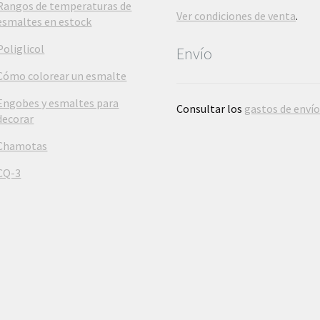
Rangos de temperaturas de
Ver condiciones de venta
.
esmaltes en estock
Poliglicol
Envío
Cómo colorear un esmalte
Engobes y esmaltes para
Consultar los
gastos de enví
decorar
Chamotas
CQ-3