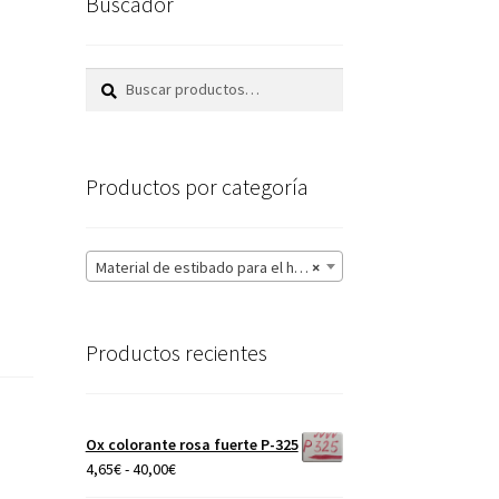
Buscador
Buscar
Buscar
por:
Productos por categoría
Material de estibado para el horno
×
Productos recientes
Ox colorante rosa fuerte P-325
Rango
4,65
€
-
40,00
€
de