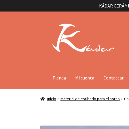
KÁDAR CERÁMI
Ir
Ir
a
al
la
contenido
navegación
Tienda
Mi cuenta
Contactar
Inicio
Material de estibado para el horno
Co