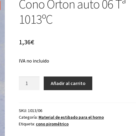
Cono Orton auto 06 Tª
1013ºC
1,36
€
IVA no incluido
Cono
Añadir al carrito
Orton
auto
06
Tª
SKU:
1013/06
Categoría:
Material de estibado para el horno
1013ºC
Etiqueta:
cono pirométrico
cantidad