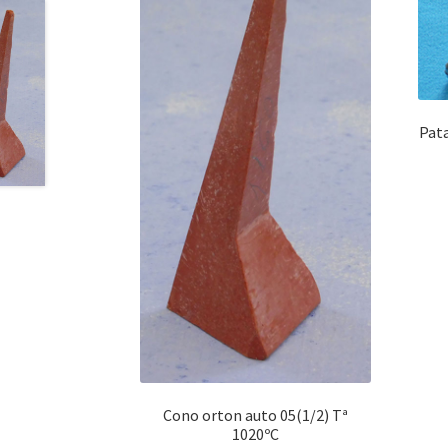
Pata
Cono orton auto 05(1/2) Tª
1020ºC