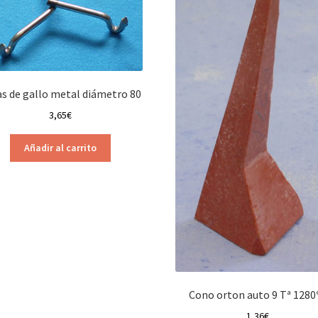
s de gallo metal diámetro 80
3,65
€
Añadir al carrito
Cono orton auto 9 Tª 1280
1,36
€