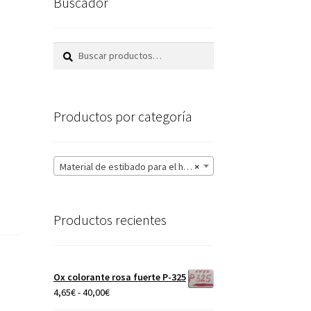
Buscador
Buscar
Buscar
por:
Productos por categoría
Material de estibado para el horno
×
Productos recientes
Ox colorante rosa fuerte P-325
Rango
4,65
€
-
40,00
€
de