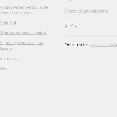
Rangos de temperaturas de
Ver condiciones de venta
.
esmaltes en estock
Poliglicol
Envío
Cómo colorear un esmalte
Engobes y esmaltes para
Consultar los
gastos de enví
decorar
Chamotas
CQ-3