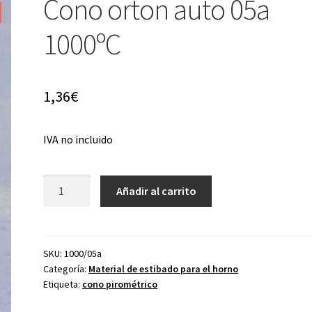
Cono orton auto 05a
1000ºC
1,36
€
IVA no incluido
Cono
Añadir al carrito
orton
auto
05a
1000ºC
SKU:
1000/05a
Categoría:
Material de estibado para el horno
cantidad
Etiqueta:
cono pirométrico