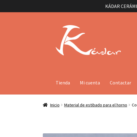
KÁDAR CERÁMI
Ir
Ir
a
al
la
contenido
navegación
Tienda
Mi cuenta
Contactar
Inicio
Material de estibado para el horno
Co