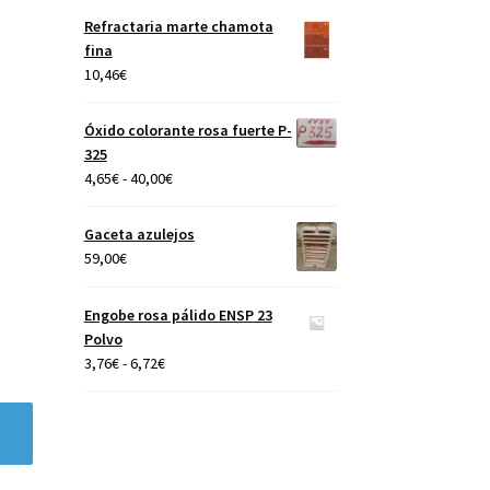
precios:
Refractaria marte chamota
desde
fina
4,65€
10,46
€
hasta
40,00€
Óxido colorante rosa fuerte P-
325
Rango
4,65
€
-
40,00
€
de
precios:
Gaceta azulejos
desde
59,00
€
4,65€
hasta
Engobe rosa pálido ENSP 23
40,00€
Polvo
Rango
3,76
€
-
6,72
€
de
precios:
desde
3,76€
hasta