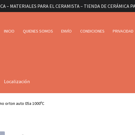
CA – MATERIALES PARA EL CERAMISTA – TIENDA DE CERÁMICA P
INICIO
QUIENES SOMOS
ENVÍO
CONDICIONES
PRIVACIDAD
Localización
no orton auto 05a 1000ºC