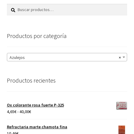
Buscar
Buscar
por:
Productos por categoría
Azulejos
×
Productos recientes
Ox colorante rosa fuerte P-325
Rango
4,65
€
-
40,00
€
de
precios:
Refractaria marte chamota fina
desde
10,46
€