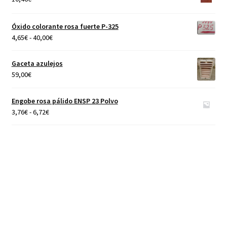
4,65€
hasta
Óxido colorante rosa fuerte P-325
40,00€
Rango
4,65
€
-
40,00
€
de
precios:
Gaceta azulejos
desde
59,00
€
4,65€
hasta
Engobe rosa pálido ENSP 23 Polvo
40,00€
Rango
3,76
€
-
6,72
€
de
precios:
desde
3,76€
hasta
6,72€