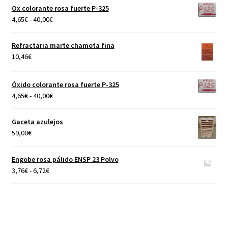
Ox colorante rosa fuerte P-325
Rango
4,65
€
-
40,00
€
de
precios:
Refractaria marte chamota fina
desde
10,46
€
4,65€
hasta
Óxido colorante rosa fuerte P-325
40,00€
Rango
4,65
€
-
40,00
€
de
precios:
Gaceta azulejos
desde
59,00
€
4,65€
hasta
Engobe rosa pálido ENSP 23 Polvo
40,00€
Rango
3,76
€
-
6,72
€
de
precios:
desde
3,76€
hasta