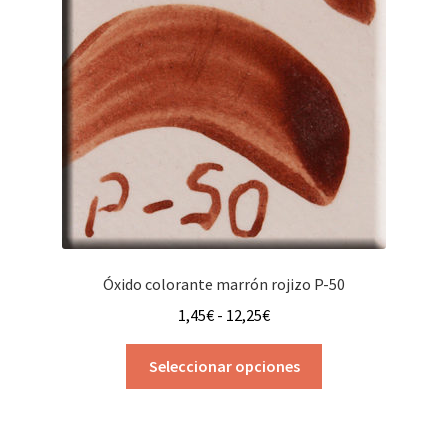
pueden
elegir
en
la
página
de
producto
Óxido colorante marrón rojizo P-50
Rango
1,45
€
-
12,25
€
de
Este
precios:
Seleccionar opciones
producto
desde
tiene
1,45€
múltiples
hasta