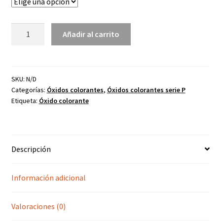
hasta
Óxido
40,00€
Añadir al carrito
colorante
rosa
fuerte
P-
SKU:
N/D
Categorías:
Óxidos colorantes
,
Óxidos colorantes serie P
325
Etiqueta:
Óxido colorante
cantidad
Descripción
Información adicional
Valoraciones (0)