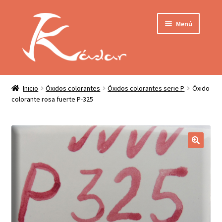
Ir
Ir
Menú
a
al
la
contenido
navegación
Tienda
INICIO
Mi cuenta
Inicio
Óxidos colorantes
Óxidos colorantes serie P
Óxido
colorante rosa fuerte P-325
QUIENES SOMOS
Contactar
ENVÍO
Localización
CONDICIONES
PRIVACIDAD
Expandir
PRODUCTOS
el