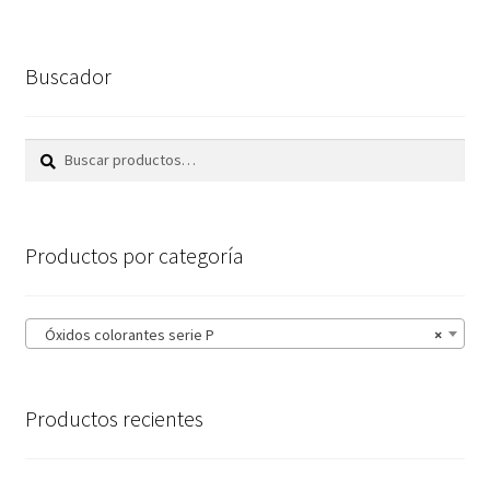
variantes.
12,25€
Las
opciones
Buscador
se
pueden
elegir
Buscar
Buscar
en
por:
la
página
Productos por categoría
de
producto
Óxidos colorantes serie P
×
Productos recientes