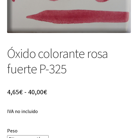
menú
hijo
Óxido colorante rosa
fuerte P-325
Rango
4,65
€
-
40,00
€
de
IVA no incluido
precios:
desde
Peso
4,65€