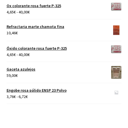
Ox colorante rosa fuerte P-325
Rango
4,65
€
-
40,00
€
de
precios:
Refractaria marte chamota fina
desde
10,46
€
4,65€
hasta
Óxido colorante rosa fuerte P-325
40,00€
Rango
4,65
€
-
40,00
€
de
precios:
Gaceta azulejos
desde
59,00
€
4,65€
hasta
Engobe rosa pálido ENSP 23 Polvo
40,00€
Rango
3,76
€
-
6,72
€
de
precios:
desde
3,76€
hasta