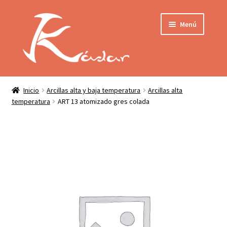
Ir
Ir
Menú
a
al
la
contenido
navegación
Tienda
INICIO
Mi cuenta
Inicio
Arcillas alta y baja temperatura
Arcillas alta
temperatura
ART 13 atomizado gres colada
QUIENES SOMOS
Contactar
ENVÍO
Localización
CONDICIONES
PRIVACIDAD
Expandir
PRODUCTOS
el