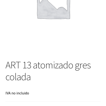
menú
hijo
ART 13 atomizado gres
colada
IVA no incluido