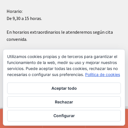
Horario:
De 9,30 a 15 horas.
En horarios extraordinarios le atenderemos según cita
convenida.
Sábados cerrado
Utilizamos cookies propias y de terceros para garantizar el
funcionamiento de la web, medir su uso y mejorar nuestros
servicios. Puede aceptar todas las cookies, rechazar las no
necesarias o configurar sus preferencias.
Política de cookies
Aceptar todo
© Kádar cerámica 2026
Construido con WooCommerce
.
Rechazar
Configurar
0
Buscar
Buscar