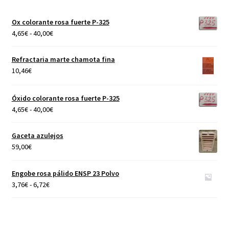
Ox colorante rosa fuerte P-325
Rango
4,65
€
-
40,00
€
de
precios:
Refractaria marte chamota fina
desde
10,46
€
4,65€
hasta
Óxido colorante rosa fuerte P-325
40,00€
Rango
4,65
€
-
40,00
€
de
precios:
Gaceta azulejos
desde
59,00
€
4,65€
hasta
Engobe rosa pálido ENSP 23 Polvo
40,00€
Rango
3,76
€
-
6,72
€
de
precios:
desde