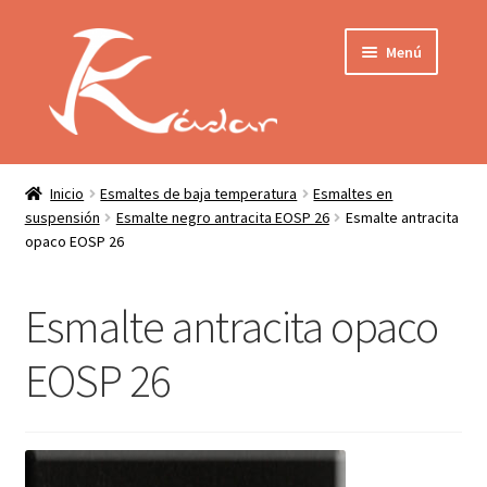
Ir
Ir
Menú
a
al
la
contenido
navegación
Tienda
INICIO
Mi cuenta
Inicio
Esmaltes de baja temperatura
Esmaltes en
suspensión
Esmalte negro antracita EOSP 26
Esmalte antracita
QUIENES SOMOS
opaco EOSP 26
Contactar
ENVÍO
Localización
Esmalte antracita opaco
CONDICIONES
EOSP 26
PRIVACIDAD
Expandir
PRODUCTOS
el