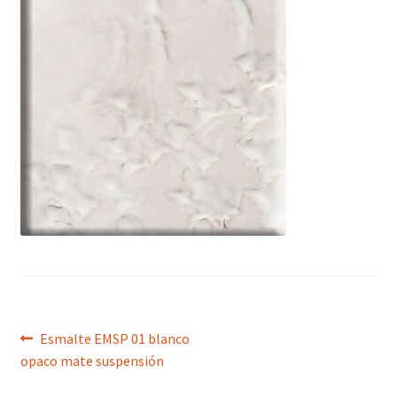
menú
hijo
Navegación
Anterior:
Esmalte EMSP 01 blanco
opaco mate suspensión
de