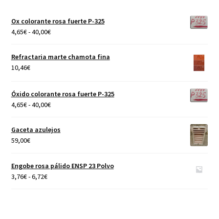
Ox colorante rosa fuerte P-325
Rango
4,65
€
-
40,00
€
de
precios:
Refractaria marte chamota fina
desde
10,46
€
4,65€
hasta
Óxido colorante rosa fuerte P-325
40,00€
Rango
4,65
€
-
40,00
€
de
precios:
Gaceta azulejos
desde
59,00
€
4,65€
hasta
Engobe rosa pálido ENSP 23 Polvo
40,00€
Rango
3,76
€
-
6,72
€
de
precios:
desde