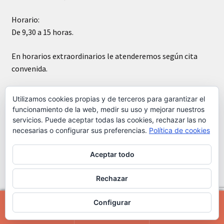
Horario:
De 9,30 a 15 horas.
En horarios extraordinarios le atenderemos según cita
convenida.
Sábados cerrado
Utilizamos cookies propias y de terceros para garantizar el
funcionamiento de la web, medir su uso y mejorar nuestros
servicios. Puede aceptar todas las cookies, rechazar las no
necesarias o configurar sus preferencias.
Política de cookies
Aceptar todo
© Kádar cerámica 2026
Construido con WooCommerce
.
Rechazar
Configurar
0
Buscar
Buscar