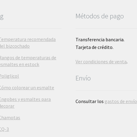
og
Métodos de pago
Temperatura recomendada
Transferencia bancaria.
del bizcochado
Tarjeta de crédito.
Rangos de temperaturas de
Ver condiciones de venta
.
esmaltes en estock
Poliglicol
Envío
Cómo colorear un esmalte
Engobes y esmaltes para
Consultar los
gastos de enví
decorar
Chamotas
CQ-3