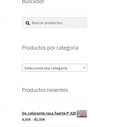
Buscador
Buscar
Buscar
por:
Productos por categoría
Selecciona una categoría
Productos recientes
Ox colorante rosa fuerte P-325
Rango
4,65
€
-
40,00
€
de