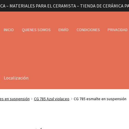
CA – MATERIALES PARA EL CERAMISTA – TIENDA DE CERÁMICA P
INICIO
QUIENES SOMOS
ENVÍO
CONDICIONES
PRIVACIDAD
Localización
es en suspensión
CG 785 Azul violaceo
CG 785 esmalte en suspensión