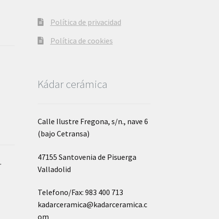
Política de privacidad
Política de cookies
Kádar cerámica
Calle Ilustre Fregona, s/n., nave 6
(bajo Cetransa)
47155 Santovenia de Pisuerga
o
.
Valladolid
Telefono/Fax: 983 400 713
kadarceramica@kadarceramica.c
om