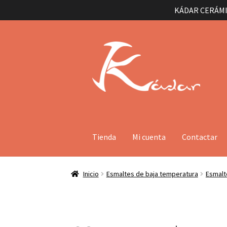
KÁDAR CERÁMI
Ir
Ir
a
al
la
contenido
navegación
Tienda
Mi cuenta
Contactar
Inicio
Esmaltes de baja temperatura
Esmalt