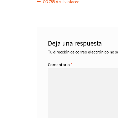
Navegación
Anterior:
CG 785 Azul violaceo
de
entradas
Deja una respuesta
Tu dirección de correo electrónico no s
Comentario
*