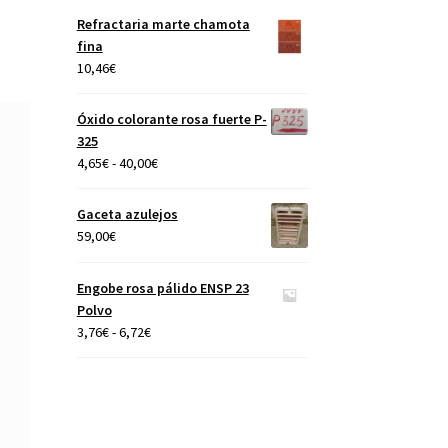
precios:
Refractaria marte chamota
desde
fina
4,65€
10,46
€
hasta
40,00€
Óxido colorante rosa fuerte P-
325
Rango
4,65
€
-
40,00
€
de
precios:
Gaceta azulejos
desde
59,00
€
4,65€
hasta
Engobe rosa pálido ENSP 23
40,00€
Polvo
Rango
3,76
€
-
6,72
€
de
precios:
desde
3,76€
hasta