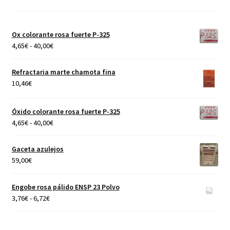
Ox colorante rosa fuerte P-325
Rango
4,65
€
-
40,00
€
de
precios:
Refractaria marte chamota fina
desde
10,46
€
4,65€
hasta
Óxido colorante rosa fuerte P-325
40,00€
Rango
4,65
€
-
40,00
€
de
precios:
Gaceta azulejos
desde
59,00
€
4,65€
hasta
Engobe rosa pálido ENSP 23 Polvo
40,00€
Rango
3,76
€
-
6,72
€
de
precios: