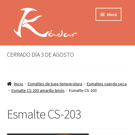
Ir
Ir
Menú
a
al
la
contenido
navegación
Tienda
INICIO
Mi cuenta
CERRADO DÍA 3 DE AGOSTO
QUIENES SOMOS
Contactar
ENVÍO
Inicio
Esmaltes de baja temperatura
Esmaltes cuerda seca
Localización
Esmalte CS 203 amarillo limón
Esmalte CS-203
CONDICIONES
PRIVACIDAD
Esmalte CS-203
Expandir
PRODUCTOS
el