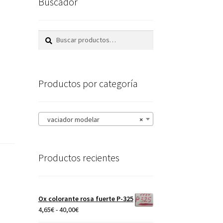
Buscador
Buscar
Buscar
por:
Productos por categoría
vaciador modelar
×
Productos recientes
Ox colorante rosa fuerte P-325
Rango
4,65
€
-
40,00
€
de