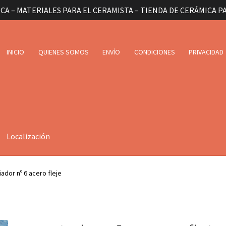
CA – MATERIALES PARA EL CERAMISTA – TIENDA DE CERÁMICA P
INICIO
QUIENES SOMOS
ENVÍO
CONDICIONES
PRIVACIDAD
Localización
iador nº 6 acero fleje