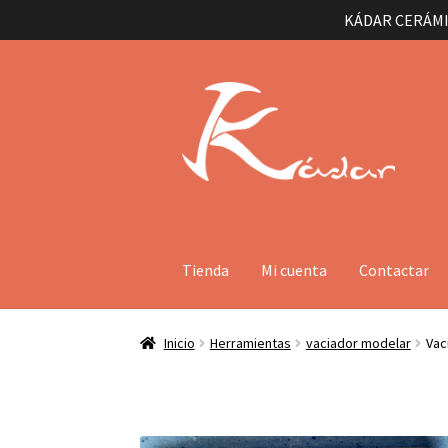
KÁDAR CERÁMI
Ir
Ir
a
al
la
contenido
navegación
Tienda
Mi cuenta
Contactar
Inicio
Herramientas
vaciador modelar
Vac