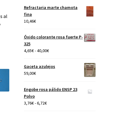
precios:
Refractaria marte chamota
desde
fina
s al
4,65€
10,46
€
o
hasta
40,00€
Óxido colorante rosa fuerte P-
325
Rango
4,65
€
-
40,00
€
de
precios:
Gaceta azulejos
desde
59,00
€
4,65€
hasta
Engobe rosa pálido ENSP 23
40,00€
Polvo
Rango
3,76
€
-
6,72
€
de
precios:
desde
3,76€
hasta