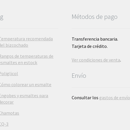
og
Métodos de pago
Temperatura recomendada
Transferencia bancaria.
del bizcochado
Tarjeta de crédito.
Rangos de temperaturas de
Ver condiciones de venta
.
esmaltes en estock
Poliglicol
Envío
Cómo colorear un esmalte
Engobes y esmaltes para
Consultar los
gastos de enví
decorar
Chamotas
CQ-3