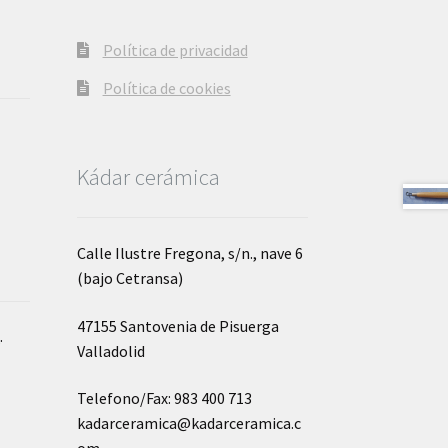
Política de privacidad
Política de cookies
Kádar cerámica
Calle Ilustre Fregona, s/n., nave 6
(bajo Cetransa)
47155 Santovenia de Pisuerga
o
.
Valladolid
Telefono/Fax: 983 400 713
kadarceramica@kadarceramica.c