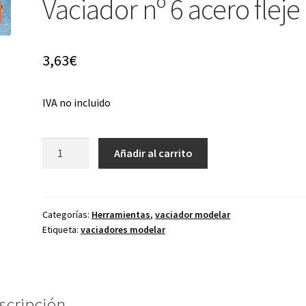
Vaciador nº 6 acero fleje
3,63
€
IVA no incluido
Vaciador
Añadir al carrito
nº
6
acero
fleje
Categorías:
Herramientas
,
vaciador modelar
Etiqueta:
vaciadores modelar
cantidad
scripción