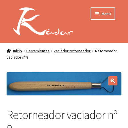
Ir
Ir
Menú
a
al
la
contenido
navegación
Tienda
INICIO
Mi cuenta
Inicio
Herramientas
vaciador retorneador
Retorneador
vaciador nº 8
QUIENES SOMOS
Contactar
ENVÍO
Localización
CONDICIONES
PRIVACIDAD
Retorneador vaciador nº
Expandir
PRODUCTOS
el