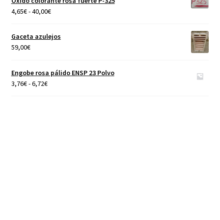
Óxido colorante rosa fuerte P-325
40,00€
Rango
4,65
€
-
40,00
€
de
precios:
Gaceta azulejos
desde
59,00
€
4,65€
hasta
Engobe rosa pálido ENSP 23 Polvo
40,00€
Rango
3,76
€
-
6,72
€
de
precios:
desde
3,76€
hasta
6,72€