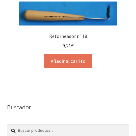
Retorneador nº 18
9,21
€
Añadir al carrito
Buscador
Buscar
Buscar
por: