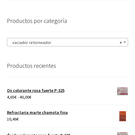
Productos por categoría
vaciador retorneador
×
Productos recientes
Ox colorante rosa fuerte P-325
Rango
4,65
€
-
40,00
€
de
precios:
Refractaria marte chamota fina
desde
10,46
€
4,65€
hasta