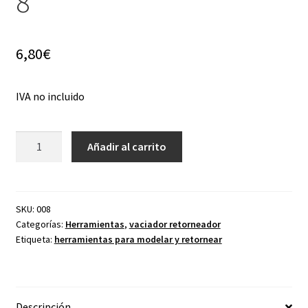
8
menú
hijo
6,80
€
IVA no incluido
Retorneador
Añadir al carrito
vaciador
nº
8
cantidad
SKU:
008
Categorías:
Herramientas
,
vaciador retorneador
Etiqueta:
herramientas para modelar y retornear
Descripción