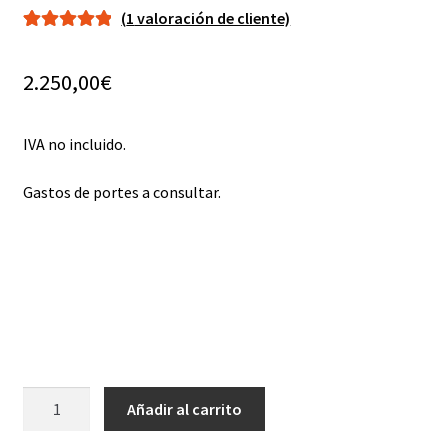
(
1
valoración de cliente)
Valorado con
1
5.00
de 5 en
2.250,00
€
base a
valoración de
un cliente
IVA no incluido.
Gastos de portes a consultar.
Pluton
Añadir al carrito
2
Tª1300º