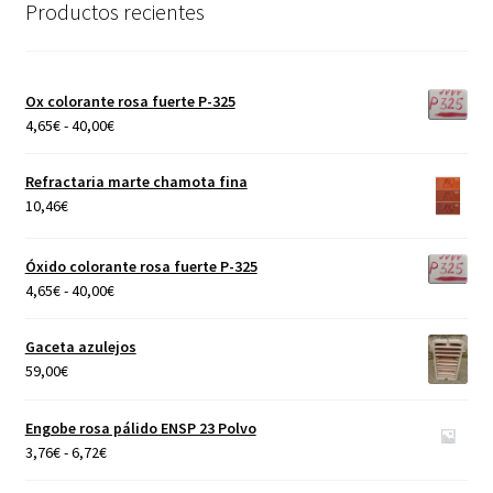
Productos recientes
Ox colorante rosa fuerte P-325
Rango
4,65
€
-
40,00
€
de
precios:
Refractaria marte chamota fina
desde
10,46
€
4,65€
hasta
Óxido colorante rosa fuerte P-325
40,00€
Rango
4,65
€
-
40,00
€
de
precios:
Gaceta azulejos
desde
59,00
€
4,65€
hasta
Engobe rosa pálido ENSP 23 Polvo
40,00€
Rango
3,76
€
-
6,72
€
de