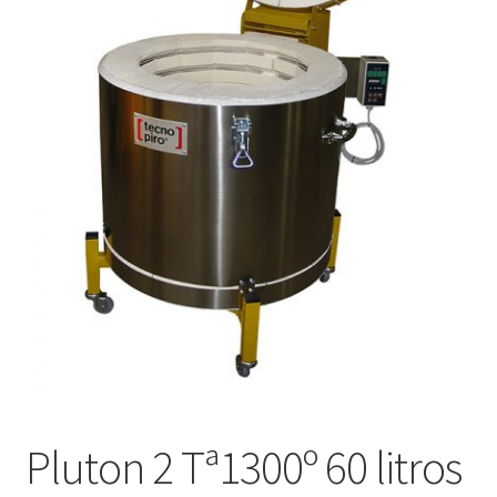
menú
hijo
Pluton 2 Tª1300º 60 litros