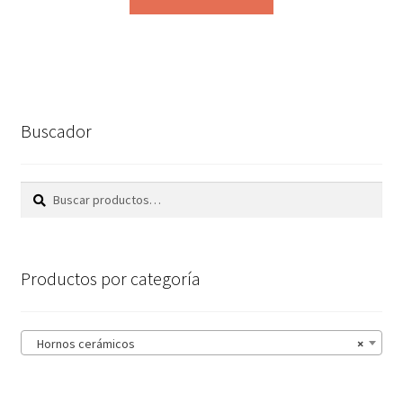
Buscador
Buscar
Buscar
por:
Productos por categoría
Hornos cerámicos
×