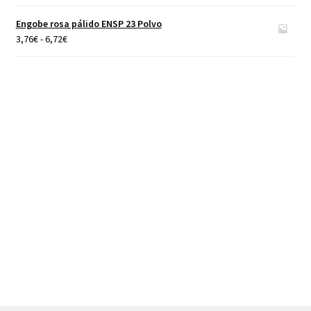
hasta
Engobe rosa pálido ENSP 23 Polvo
40,00€
Rango
3,76
€
-
6,72
€
de
precios:
desde
3,76€
hasta
6,72€