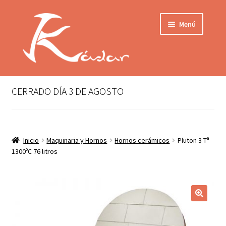
Ir
Ir
Menú
a
al
la
contenido
navegación
Tienda
INICIO
Mi cuenta
CERRADO DÍA 3 DE AGOSTO
QUIENES SOMOS
Contactar
ENVÍO
Inicio
Maquinaria y Hornos
Hornos cerámicos
Pluton 3 Tª
Localización
1300ºC 76 litros
CONDICIONES
PRIVACIDAD
Expandir
PRODUCTOS
el