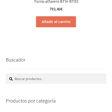
Torno alfarero BTH-BT02
793,40
€
Añadir al carrito
Buscador
Buscar
Buscar
por:
Productos por categoría