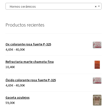
Hornos cerámicos
×
Productos recientes
Ox colorante rosa fuerte P-325
Rango
4,65
€
-
40,00
€
de
precios:
Refractaria marte chamota fina
desde
10,46
€
4,65€
hasta
Óxido colorante rosa fuerte P-325
40,00€
Rango
4,65
€
-
40,00
€
de
precios:
Gaceta azulejos
desde
59,00
€
4,65€