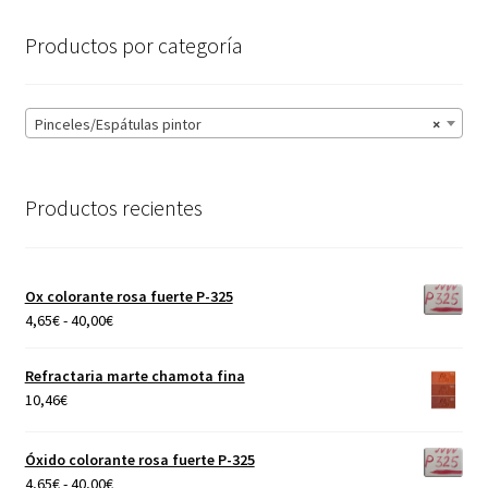
Productos por categoría
Pinceles/Espátulas pintor
×
Productos recientes
Ox colorante rosa fuerte P-325
Rango
4,65
€
-
40,00
€
de
precios:
Refractaria marte chamota fina
desde
10,46
€
4,65€
hasta
Óxido colorante rosa fuerte P-325
40,00€
Rango
4,65
€
-
40,00
€