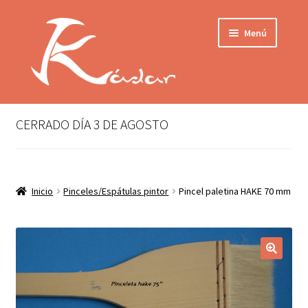
Ir
Ir
Menú
a
al
la
contenido
navegación
Tienda
INICIO
Mi cuenta
CERRADO DÍA 3 DE AGOSTO
QUIENES SOMOS
Contactar
ENVÍO
Inicio
Pinceles/Espátulas pintor
Pincel paletina HAKE 70 mm
Localización
CONDICIONES
PRIVACIDAD
Expandir
PRODUCTOS
el