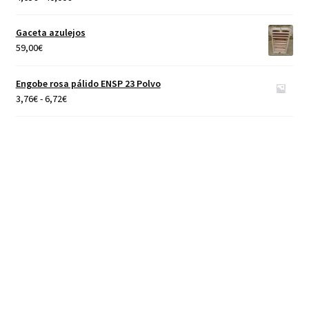
de
precios:
Gaceta azulejos
desde
59,00
€
4,65€
hasta
Engobe rosa pálido ENSP 23 Polvo
40,00€
Rango
3,76
€
-
6,72
€
de
precios:
desde
3,76€
hasta
6,72€