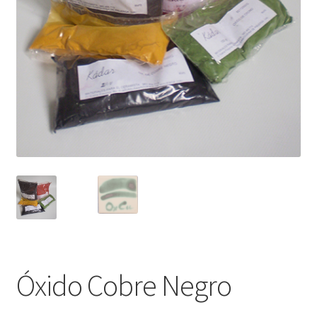
menú
hijo
Óxido Cobre Negro