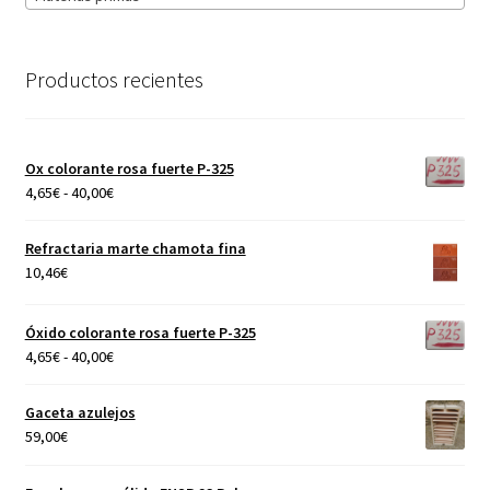
Productos recientes
Ox colorante rosa fuerte P-325
Rango
4,65
€
-
40,00
€
de
precios:
Refractaria marte chamota fina
desde
10,46
€
4,65€
hasta
Óxido colorante rosa fuerte P-325
40,00€
Rango
4,65
€
-
40,00
€
de
precios:
Gaceta azulejos
desde
59,00
€
4,65€
hasta