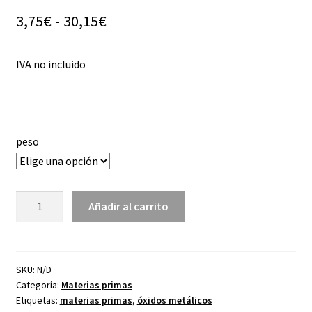
Rango
3,75
€
-
30,15
€
de
IVA no incluido
precios:
desde
3,75€
peso
hasta
30,15€
Óxido
Añadir al carrito
Cobre
Negro
cantidad
SKU:
N/D
Categoría:
Materias primas
Etiquetas:
materias primas
,
óxidos metálicos