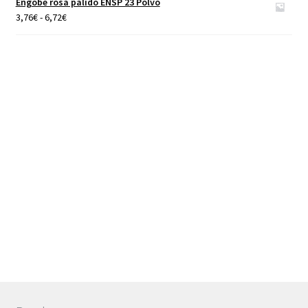
Engobe rosa pálido ENSP 23 Polvo
40,00€
Rango
3,76
€
-
6,72
€
de
precios:
desde
3,76€
hasta
6,72€