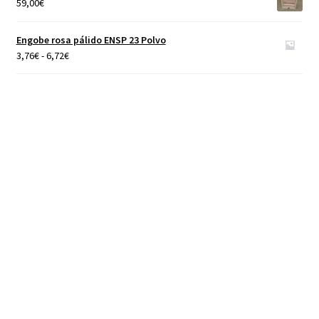
59,00
€
4,65€
hasta
Engobe rosa pálido ENSP 23 Polvo
40,00€
Rango
3,76
€
-
6,72
€
de
precios:
desde
3,76€
hasta
6,72€