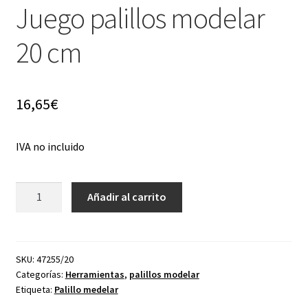
Juego palillos modelar
20 cm
16,65
€
IVA no incluido
Juego
Añadir al carrito
palillos
modelar
20
cm
SKU:
47255/20
Categorías:
Herramientas
,
palillos modelar
cantidad
Etiqueta:
Palillo medelar