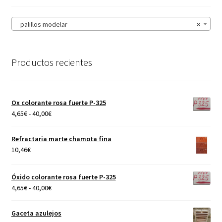
palillos modelar
×
Productos recientes
Ox colorante rosa fuerte P-325
Rango
4,65
€
-
40,00
€
de
precios:
Refractaria marte chamota fina
desde
10,46
€
4,65€
hasta
Óxido colorante rosa fuerte P-325
40,00€
Rango
4,65
€
-
40,00
€
de
precios:
Gaceta azulejos
desde