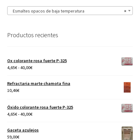
Esmaltes opacos de baja temperatura
×
Productos recientes
Ox colorante rosa fuerte P-325
Rango
4,65
€
-
40,00
€
de
precios:
Refractaria marte chamota fina
desde
10,46
€
4,65€
hasta
Óxido colorante rosa fuerte P-325
40,00€
Rango
4,65
€
-
40,00
€
de
precios:
Gaceta azulejos
desde
59,00
€