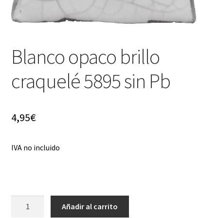
Blanco opaco brillo
craquelé 5895 sin Pb
4,95
€
IVA no incluido
Blanco
Añadir al carrito
opaco