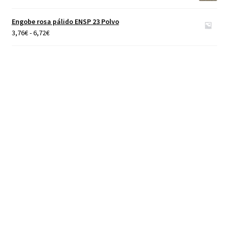
4,65€
hasta
Engobe rosa pálido ENSP 23 Polvo
40,00€
Rango
3,76
€
-
6,72
€
de
precios:
desde
3,76€
hasta
6,72€