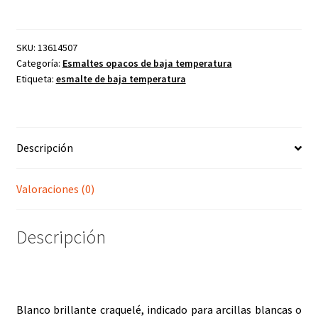
brillo
craquelé
5895
SKU:
13614507
Categoría:
Esmaltes opacos de baja temperatura
sin
Etiqueta:
esmalte de baja temperatura
Pb
cantidad
Descripción
Valoraciones (0)
Descripción
Blanco brillante craquelé, indicado para arcillas blancas o