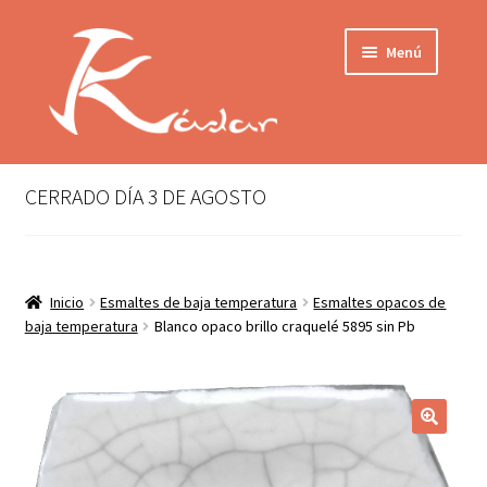
Ir
Ir
Menú
a
al
la
contenido
navegación
Tienda
INICIO
Mi cuenta
CERRADO DÍA 3 DE AGOSTO
QUIENES SOMOS
Contactar
ENVÍO
Inicio
Esmaltes de baja temperatura
Esmaltes opacos de
Localización
baja temperatura
Blanco opaco brillo craquelé 5895 sin Pb
CONDICIONES
PRIVACIDAD
Expandir
PRODUCTOS
el