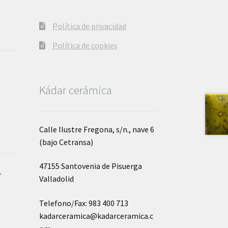
Política de privacidad
Política de cookies
Kádar cerámica
Calle Ilustre Fregona, s/n., nave 6
(bajo Cetransa)
47155 Santovenia de Pisuerga
o
.
Valladolid
Telefono/Fax: 983 400 713
kadarceramica@kadarceramica.c