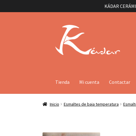
KÁDAR CERÁMI
Ir
Ir
a
al
la
contenido
navegación
Tienda
Mi cuenta
Contactar
Inicio
Esmaltes de baja temperatura
Esmalt