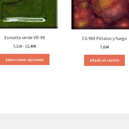
Esmalte verde VR-99
CG 969 Pétalos y fuego
Rango
7,11
€
-
12,40
€
7,63
€
de
Este
precios:
Seleccionar opciones
Añadir al carrito
producto
desde
tiene
7,11€
múltiples
hasta
variantes.
12,40€
Las
opciones
se
pueden
elegir
en
la