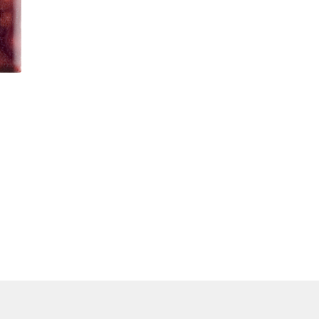
6,72€