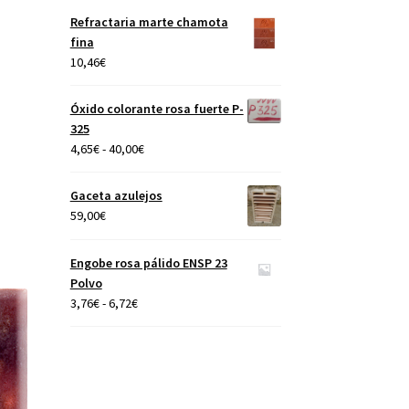
precios:
Refractaria marte chamota
desde
fina
4,65€
10,46
€
hasta
40,00€
Óxido colorante rosa fuerte P-
325
Rango
4,65
€
-
40,00
€
de
precios:
Gaceta azulejos
desde
59,00
€
4,65€
hasta
Engobe rosa pálido ENSP 23
40,00€
Polvo
Rango
3,76
€
-
6,72
€
de
precios:
desde
3,76€
hasta