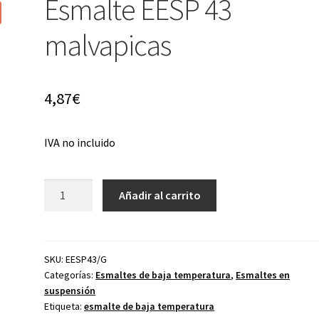
Esmalte EESP 43
malvapicas
4,87
€
IVA no incluido
Esmalte
Añadir al carrito
EESP
43
malvapicas
cantidad
SKU:
EESP43/G
Categorías:
Esmaltes de baja temperatura
,
Esmaltes en
suspensión
Etiqueta:
esmalte de baja temperatura