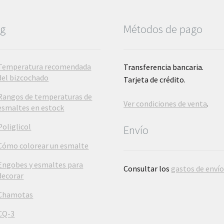
página
de
og
Métodos de pago
producto
Temperatura recomendada
Transferencia bancaria.
del bizcochado
Tarjeta de crédito.
Rangos de temperaturas de
Ver condiciones de venta
.
esmaltes en estock
Poliglicol
Envío
Cómo colorear un esmalte
Engobes y esmaltes para
Consultar los
gastos de enví
decorar
Chamotas
CQ-3