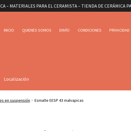
CA – MATERIALES PARA EL CERAMISTA – TIENDA DE CERÁMICA P
INICIO
QUIENES SOMOS
ENVÍO
CONDICIONES
PRIVACIDAD
Localización
es en suspensión
Esmalte EESP 43 malvapicas