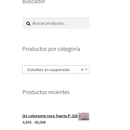
Buscador
Buscar
Buscar
por:
Productos por categoría
Esmaltes en suspensión
×
Productos recientes
Ox colorante rosa fuerte P-325
Rango
4,65
€
-
40,00
€
de