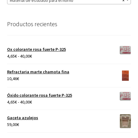
Material de estibado para el horno
×
Productos recientes
Ox colorante rosa fuerte P-325
Rango
4,65
€
-
40,00
€
de
precios:
Refractaria marte chamota fina
desde
10,46
€
4,65€
hasta
Óxido colorante rosa fuerte P-325
40,00€
Rango
4,65
€
-
40,00
€
de
precios:
Gaceta azulejos
desde
59,00
€
4,65€
hasta