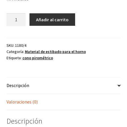
Cono
Añadir al carrito
automentante
4
Tª
1180
SKU:
1180/4
Categoría:
Material de estibado para el horno
cantidad
Etiqueta:
cono pirométrico
Descripción
Valoraciones (0)
Descripción