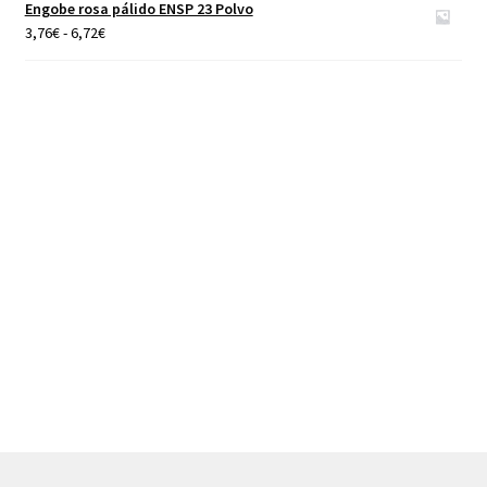
Engobe rosa pálido ENSP 23 Polvo
40,00€
Rango
3,76
€
-
6,72
€
de
precios:
desde
3,76€
hasta
6,72€