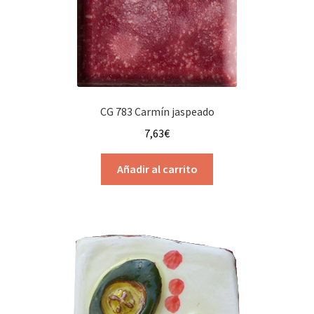
elegir
en
la
página
de
producto
CG 783 Carmín jaspeado
7,63
€
Añadir al carrito