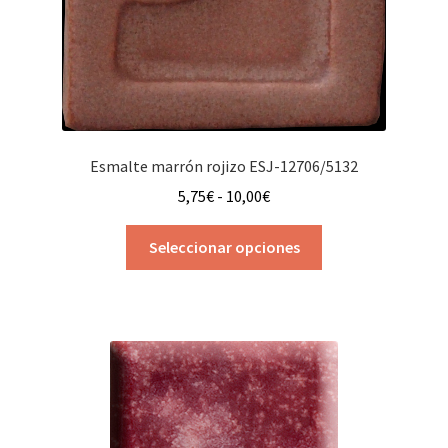
Esmalte marrón rojizo ESJ-12706/5132
Rango
5,75
€
-
10,00
€
de
Este
precios:
Seleccionar opciones
producto
desde
tiene
5,75€
múltiples
hasta
variantes.
10,00€
Las
opciones
se
pueden