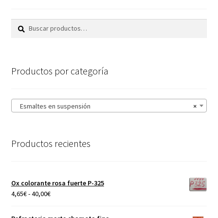
Buscar
Buscar
por:
Productos por categoría
Esmaltes en suspensión
×
Productos recientes
Ox colorante rosa fuerte P-325
Rango
4,65
€
-
40,00
€
de
precios: