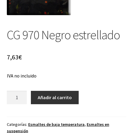
menú
hijo
CG 970 Negro estrellado
7,63
€
IVA no incluido
CG
Añadir al carrito
970
Negro
estrellado
cantidad
Categorías:
Esmaltes de baja temperatura
,
Esmaltes en
suspensión