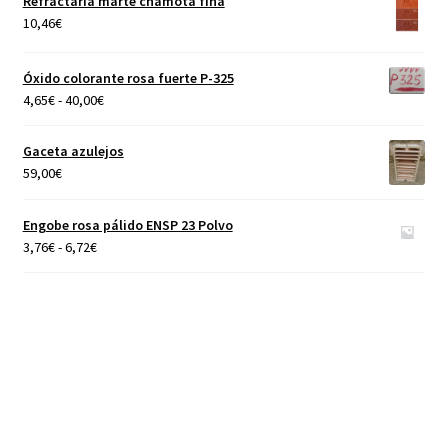
Refractaria marte chamota fina
desde
10,46
€
4,65€
hasta
Óxido colorante rosa fuerte P-325
40,00€
Rango
4,65
€
-
40,00
€
de
precios:
Gaceta azulejos
desde
59,00
€
4,65€
hasta
Engobe rosa pálido ENSP 23 Polvo
40,00€
Rango
3,76
€
-
6,72
€
de
precios:
desde
3,76€
hasta
6,72€