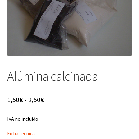
menú
hijo
Alúmina calcinada
Rango
1,50
€
-
2,50
€
de
IVA no incluido
precios:
desde
Ficha técnica