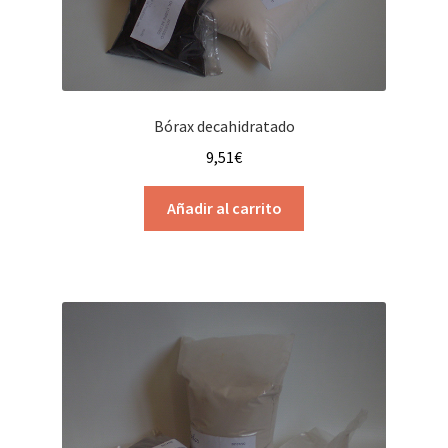
Bórax decahidratado
9,51
€
Añadir al carrito