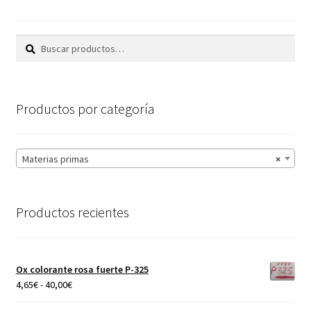
se
pueden
elegir
Buscar
Buscar
en
por:
la
página
Productos por categoría
de
producto
Materias primas
×
Productos recientes
Ox colorante rosa fuerte P-325
Rango
4,65
€
-
40,00
€
de