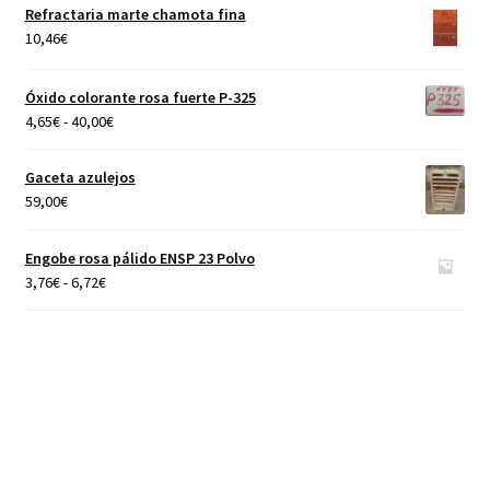
precios:
Refractaria marte chamota fina
desde
10,46
€
4,65€
hasta
Óxido colorante rosa fuerte P-325
40,00€
Rango
4,65
€
-
40,00
€
de
precios:
Gaceta azulejos
desde
59,00
€
4,65€
hasta
Engobe rosa pálido ENSP 23 Polvo
40,00€
Rango
3,76
€
-
6,72
€
de
precios:
desde
3,76€
hasta
6,72€