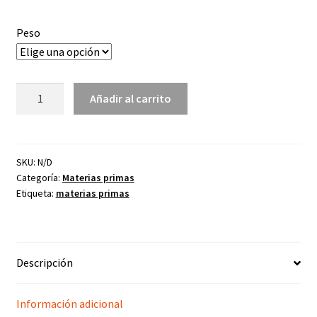
1,50€
Peso
hasta
2,50€
Alúmina
Añadir al carrito
calcinada
cantidad
SKU:
N/D
Categoría:
Materias primas
Etiqueta:
materias primas
Descripción
Información adicional