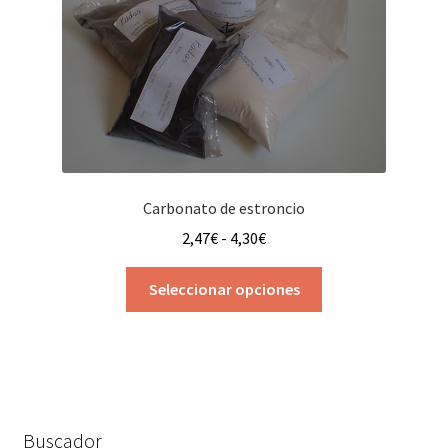
Carbonato de estroncio
Rango
2,47
€
-
4,30
€
de
Este
precios:
Seleccionar opciones
producto
desde
tiene
2,47€
múltiples
hasta
variantes.
4,30€
Las
opciones
Buscador