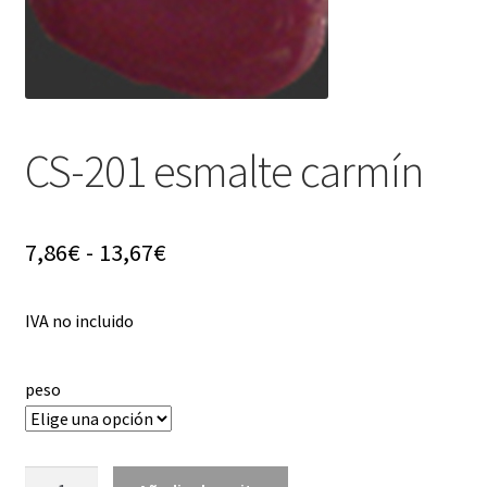
menú
hijo
CS-201 esmalte carmín
Rango
7,86
€
-
13,67
€
de
IVA no incluido
precios:
desde
peso
7,86€
hasta
CS-
13,67€