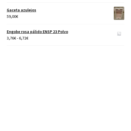
de
precios:
Gaceta azulejos
desde
59,00
€
4,65€
hasta
Engobe rosa pálido ENSP 23 Polvo
40,00€
Rango
3,76
€
-
6,72
€
de
precios:
desde
3,76€
hasta
6,72€