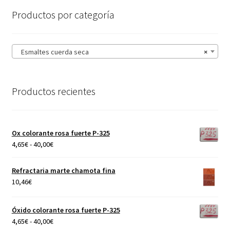
página
Productos por categoría
de
producto
Esmaltes cuerda seca
×
Productos recientes
Ox colorante rosa fuerte P-325
Rango
4,65
€
-
40,00
€
de
precios:
Refractaria marte chamota fina
desde
10,46
€
4,65€
hasta
Óxido colorante rosa fuerte P-325
40,00€
Rango
4,65
€
-
40,00
€