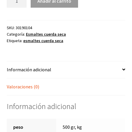
Añadir al carrito
201
esmalte
carmín
cantidad
SKU:
30190104
Categoría:
Esmaltes cuerda seca
Etiqueta:
esmaltes cuerda seca
Información adicional
Valoraciones (0)
Información adicional
peso
500 gr, kg