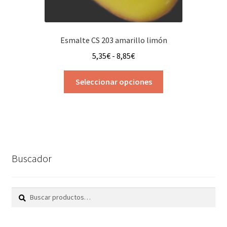
Esmalte CS 203 amarillo limón
Rango
5,35
€
-
8,85
€
de
Este
precios:
Seleccionar opciones
producto
desde
tiene
5,35€
múltiples
hasta
variantes.
8,85€
Las
opciones
Buscador
se
pueden
elegir
Buscar
Buscar
en
por:
la