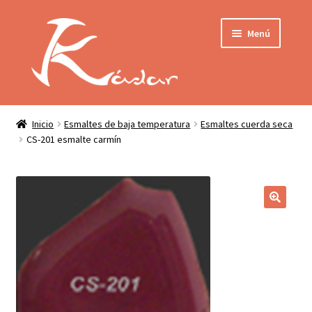
Ir
Ir
Menú
a
al
la
contenido
navegación
Tienda
INICIO
Mi cuenta
Inicio
Esmaltes de baja temperatura
Esmaltes cuerda seca
CS-201 esmalte carmín
QUIENES SOMOS
Contactar
ENVÍO
Localización
CONDICIONES
PRIVACIDAD
Expandir
PRODUCTOS
el