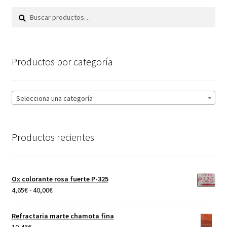
Buscar
Buscar
por:
Productos por categoría
Selecciona una categoría
Productos recientes
Ox colorante rosa fuerte P-325
Rango
4,65
€
-
40,00
€
de
precios:
Refractaria marte chamota fina
desde
10,46
€