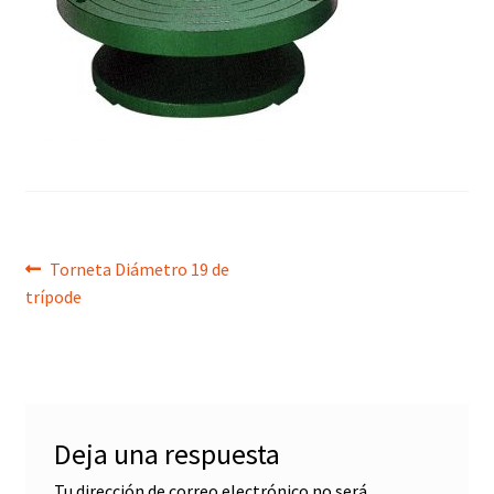
menú
hijo
Navegación
Anterior:
Torneta Diámetro 19 de
trípode
de
entradas
Deja una respuesta
Tu dirección de correo electrónico no será