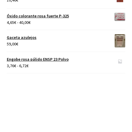
4,65€
hasta
Óxido colorante rosa fuerte P-325
40,00€
Rango
4,65
€
-
40,00
€
de
precios:
Gaceta azulejos
desde
59,00
€
4,65€
hasta
Engobe rosa pálido ENSP 23 Polvo
40,00€
Rango
3,76
€
-
6,72
€
de
precios:
desde
3,76€
hasta
6,72€