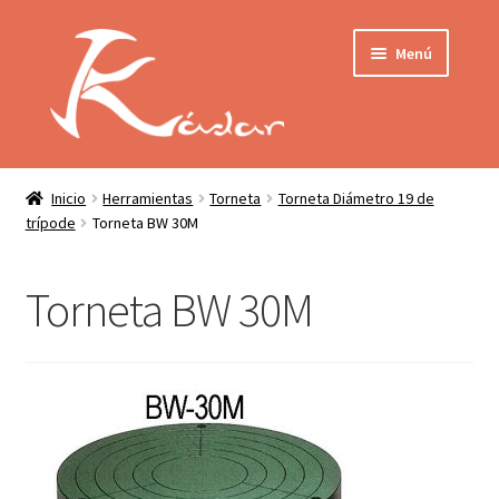
Ir
Ir
Menú
a
al
la
contenido
navegación
Tienda
INICIO
Mi cuenta
Inicio
Herramientas
Torneta
Torneta Diámetro 19 de
trípode
Torneta BW 30M
QUIENES SOMOS
Contactar
ENVÍO
Torneta BW 30M
Localización
CONDICIONES
PRIVACIDAD
Expandir
PRODUCTOS
el